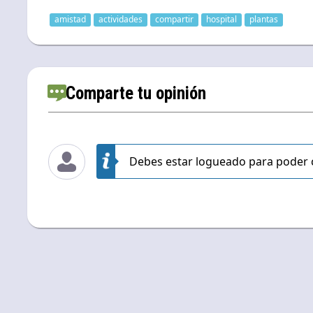
amistad
actividades
compartir
hospital
plantas
Comparte tu opinión
Debes estar logueado para poder 