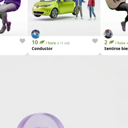
10
2
/ hora
≈
/ hora
11
USD
Conductor
Sentirse bie