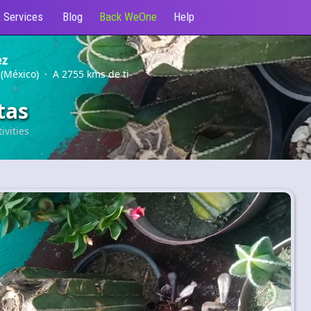
 Services
Blog
Back WeOne
Help
ez
 (México) · A 2755 kms de ti
tas
ivities