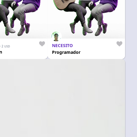
NECESITO
≈
2
USD
n
Programador