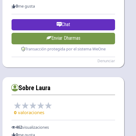
0
me gusta
Chat
Enviar Dharmas
Transacción protegida por el sistema WeOne
Denunciar
Sobre Laura
0
valoraciones
462
visualizaciones
0
me gusta