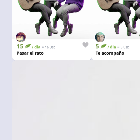
15
5
/ dia
≈
/ dia
≈
16
5
USD
USD
Pasar el rato
Te acompaño