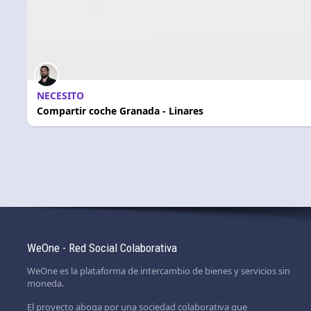
NECESITO
Compartir coche Granada - Linares
WeOne - Red Social Colaborativa
WeOne es la plataforma de intercambio de bienes y servicios sin
moneda.
El proyecto aboga por una sociedad colaborativa que