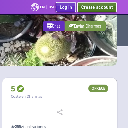
Log In
Create account
EN
|
USD
Chat
Enviar Dharmas
5
OFRECE
Coste en Dharmas
255
visualizaciones