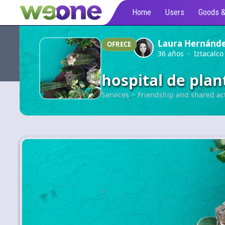
Home
Users
Goods &
Laura Hernánd
OFRECE
36 años · Iztacalco
hospital de plan
>
Services
Friendship and shared act