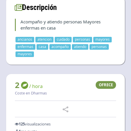
Language and currency
Descripción
EN
|
USD
Acompaño y atiendo personas Mayores
enfermas en casa
ancianos
atencion
cuidado
personas
mayores
enfermas
casa
acompaño
atiendo
personas
mayores
2
OFRECE
/ hora
Coste en Dharmas
125
visualizaciones