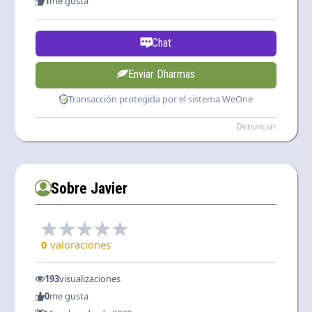
1
me gusta
Chat
Enviar Dharmas
Transacción protegida por el sistema WeOne
Denunciar
Sobre Javier
0
valoraciones
193
visualizaciones
0
me gusta