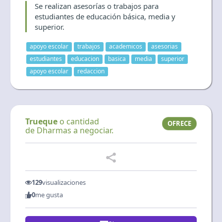
Se realizan asesorías o trabajos para
Language and currency
estudiantes de educación básica, media y
EN
|
USD
superior.
apoyo escolar
trabajos
academicos
asesorias
estudiantes
educacion
basica
media
superior
apoyo escolar
redaccion
Trueque
o cantidad
OFRECE
de Dharmas a negociar.
129
visualizaciones
0
me gusta