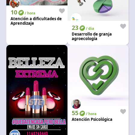
10
/ hora
Atención a dificultades de
Aprendizaje
23
/ dia
Desarrollo de granja
agroecología
autosustentable
55
/ hora
Atención Psicológica