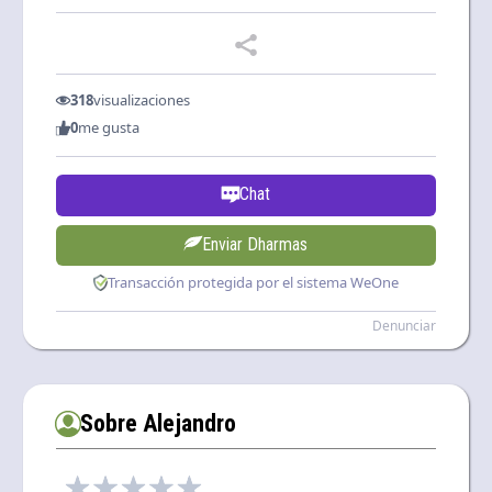
318
visualizaciones
0
me gusta
Chat
Enviar Dharmas
Transacción protegida por el sistema WeOne
Denunciar
Sobre Alejandro