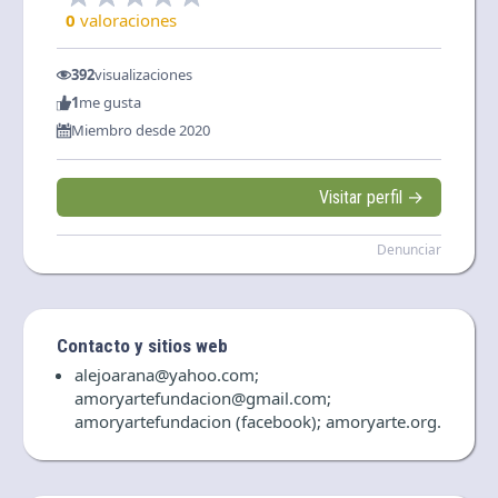
0
valoraciones
392
visualizaciones
1
me gusta
Miembro desde 2020
Visitar perfil →
Denunciar
Contacto y sitios web
alejoarana@yahoo.com;
amoryartefundacion@gmail.com;
amoryartefundacion (facebook); amoryarte.org.