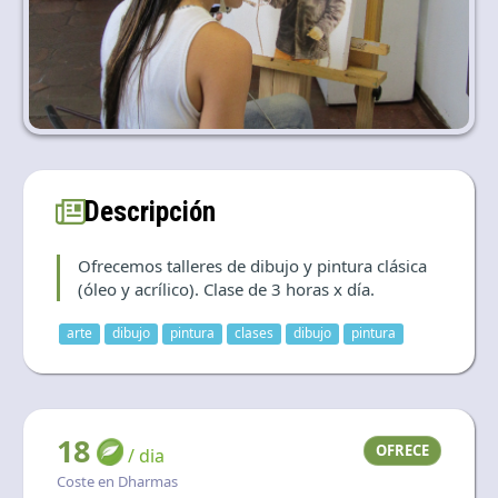
Language and currency
EN
|
USD
Descripción
Ofrecemos talleres de dibujo y pintura clásica
(óleo y acrílico). Clase de 3 horas x día.
arte
dibujo
pintura
clases
dibujo
pintura
18
OFRECE
/ dia
Coste en Dharmas