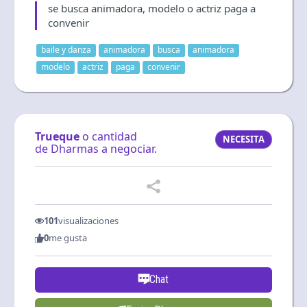
se busca animadora, modelo o actriz paga a
Language and currency
convenir
EN
|
USD
baile y danza
animadora
busca
animadora
modelo
actriz
paga
convenir
Trueque
o cantidad
NECESITA
de Dharmas a negociar.
101
visualizaciones
0
me gusta
Chat