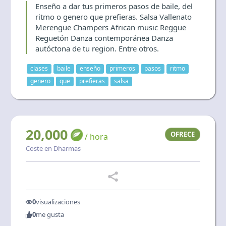
Enseño a dar tus primeros pasos de baile, del
Language and currency
ritmo o genero que prefieras. Salsa Vallenato
EN
|
USD
Merengue Champers African music Reggue
Reguetón Danza contemporánea Danza
autóctona de tu region. Entre otros.
clases
baile
enseño
primeros
pasos
ritmo
genero
que
prefieras
salsa
20,000
OFRECE
/ hora
Coste en Dharmas
0
visualizaciones
0
me gusta