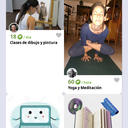
18
/ dia
Clases de dibujo y pintura
60
/ hora
Yoga y Meditación