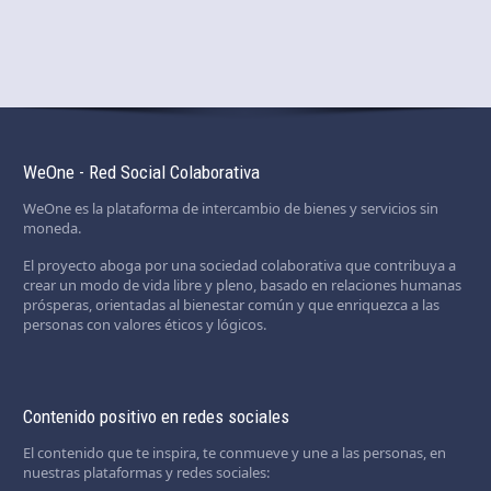
WeOne - Red Social Colaborativa
WeOne es la plataforma de intercambio de bienes y servicios sin
moneda.
El proyecto aboga por una sociedad colaborativa que contribuya a
crear un modo de vida libre y pleno, basado en relaciones humanas
prósperas, orientadas al bienestar común y que enriquezca a las
personas con valores éticos y lógicos.
Contenido positivo en redes sociales
El contenido que te inspira, te conmueve y une a las personas, en
nuestras plataformas y redes sociales: