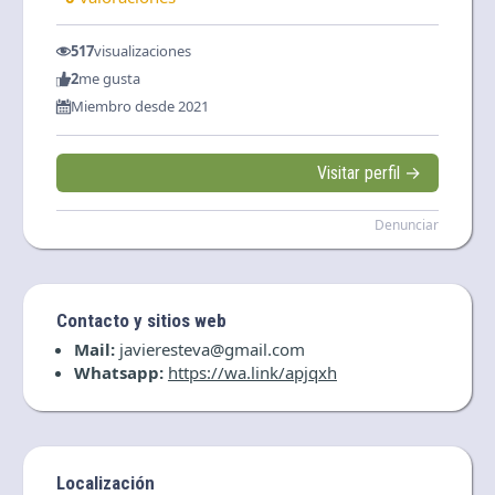
517
visualizaciones
2
me gusta
Miembro desde 2021
Visitar perfil →
Denunciar
Contacto y sitios web
Mail:
javieresteva@gmail.com
Whatsapp:
https://wa.link/apjqxh
Localización