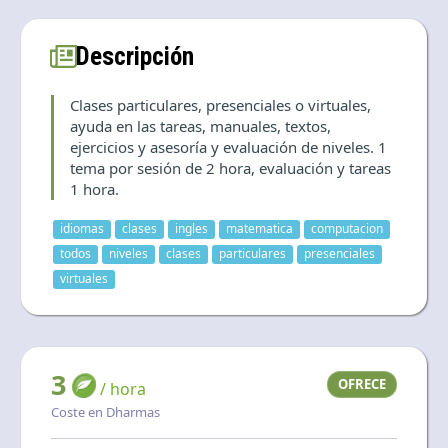
Language and currency
EN
|
USD
Descripción
Clases particulares, presenciales o virtuales,
ayuda en las tareas, manuales, textos,
ejercicios y asesoría y evaluación de niveles. 1
tema por sesión de 2 hora, evaluación y tareas
1 hora.
idiomas
clases
ingles
matematica
computacion
todos
niveles
clases
particulares
presenciales
virtuales
3
OFRECE
/ hora
Coste en Dharmas