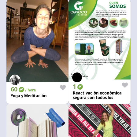
1
60
/ hora
Reactivación económica
Yoga y Meditación
segura con todos los
protocolos