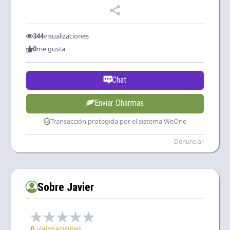
344
visualizaciones
0
me gusta
Chat
Enviar Dharmas
Transacción protegida por el sistema WeOne
Denunciar
Sobre Javier
0
valoraciones