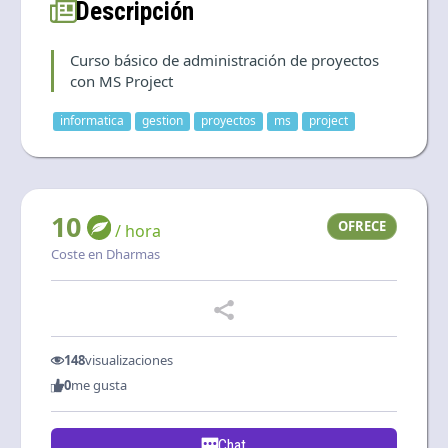
Descripción
Language and currency
EN
|
USD
Curso básico de administración de proyectos
con MS Project
informatica
gestion
proyectos
ms
project
10
OFRECE
/ hora
Coste en Dharmas
148
visualizaciones
0
me gusta
Chat