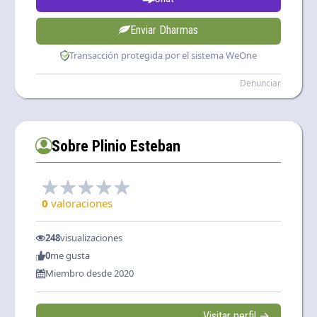
Enviar Dharmas
Transacción protegida por el sistema WeOne
Denunciar
Sobre Plinio Esteban
0
valoraciones
248
visualizaciones
0
me gusta
Miembro desde 2020
Visitar perfil →