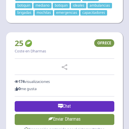
botiquin
mediano
botiquin
ideales
ambulancias
brigadas
mochilas
emergencias
capacitadores
25
OFRECE
Coste en Dharmas
174
visualizaciones
0
me gusta
Chat
Enviar Dharmas