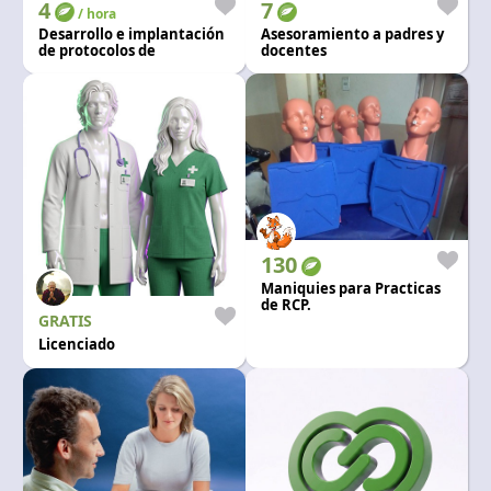
4
7
/ hora
Desarrollo e implantación
Asesoramiento a padres y
de protocolos de
docentes
Bioseguridad empresarial
y sistemas de vigilancia
epidemiológica
130
Maniquies para Practicas
de RCP.
GRATIS
Licenciado