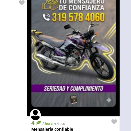
4
/ hora
≈
4
USD
Mensajería confiable