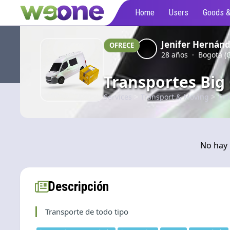
Home
Users
Goods &
Jenifer Hernán
OFRECE
28 años · Bogotá (C
Transportes Big
>
>
Services
Transport & Moving
Tra
No hay
Descripción
Transporte de todo tipo