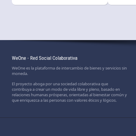
WeOne - Red Social Colaborativa
WeOne es la plataforma de intercambio de bienes y servicios sin
moneda.
El proyecto aboga por una sociedad colaborativa que
contribuya a crear un modo de vida libre y pleno, basado en
relaciones humanas prósperas, orientadas al bienestar común y
que enriquezca a las personas con valores éticos y lógicos.