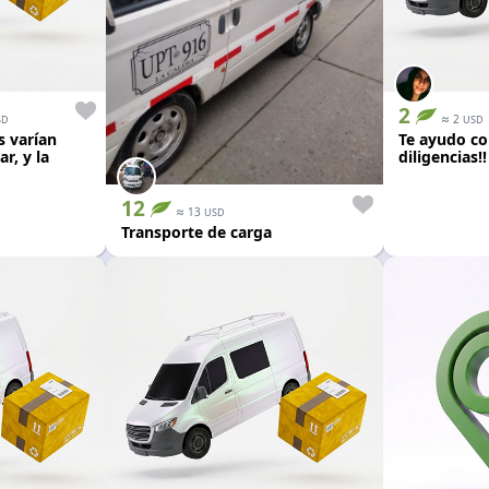
2
≈
2
SD
USD
es varían
Te ayudo co
r, y la
diligencias!!
os. Auto
12
≈
13
USD
Transporte de carga