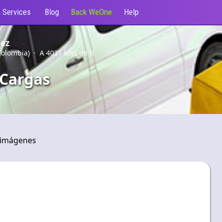
 Services
Blog
Back WeOne
Help
dez
olombia) · A 4031 kms de ti
 Cargas
nsport and courier
 imágenes