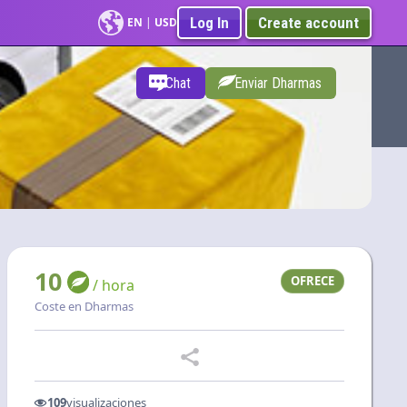
Log In
Create account
EN
|
USD
Chat
Enviar Dharmas
10
OFRECE
/ hora
Coste en Dharmas
109
visualizaciones