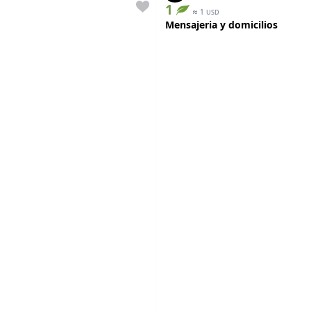
1
≈
1
USD
Mensajeria y domicilios