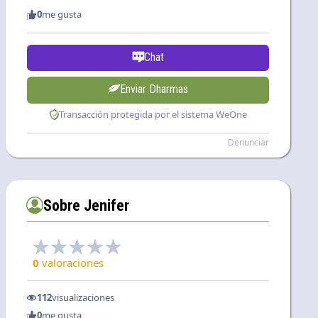
0
me gusta
Chat
Enviar Dharmas
Transacción protegida por el sistema WeOne
Denunciar
Sobre Jenifer
0
valoraciones
112
visualizaciones
0
me gusta