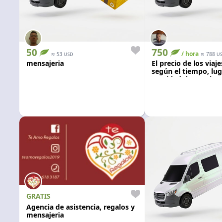
50
750
≈
/ hora
≈
53
788
USD
U
mensajeria
El precio de los viaj
según el tiempo, luga
cantidad de pasajer
0km color negro.
GRATIS
Agencia de asistencia, regalos y
mensajeria