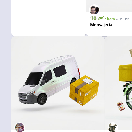
10
/ hora
≈
11
USD
Mensajeria