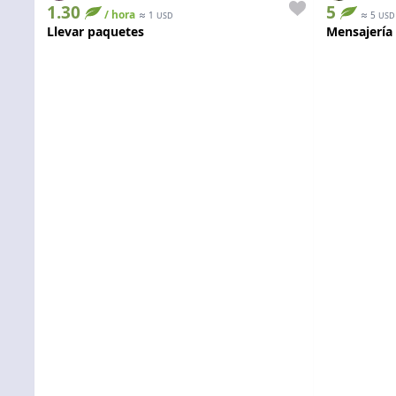
1.30
5
/ hora
≈
≈
1
5
USD
USD
Llevar paquetes
Mensajería