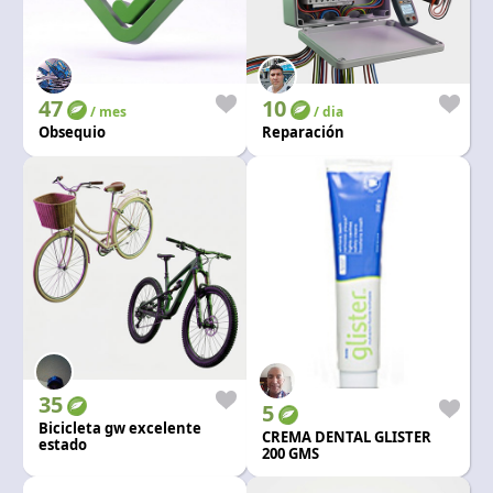
47
10
/ mes
/ dia
Obsequio
Reparación
35
5
Bicicleta gw excelente
CREMA DENTAL GLISTER
estado
200 GMS