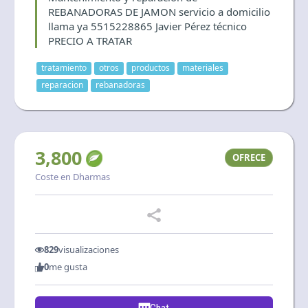
REBANADORAS DE JAMON servicio a domicilio
llama ya 5515228865 Javier Pérez técnico
PRECIO A TRATAR
tratamiento
otros
productos
materiales
reparacion
rebanadoras
3,800
OFRECE
Coste en Dharmas
829
visualizaciones
0
me gusta