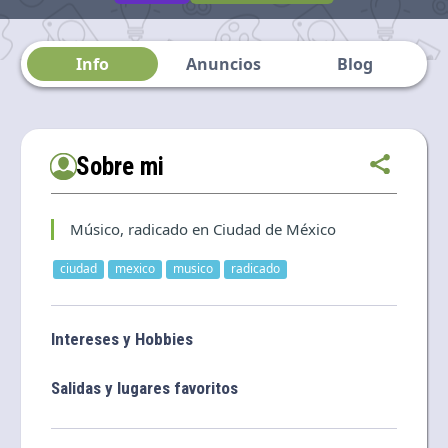
Language and currency
EN
|
USD
Info
Anuncios
Blog
Sobre mi
Músico, radicado en Ciudad de México
ciudad
mexico
musico
radicado
Intereses y Hobbies
Salidas y lugares favoritos