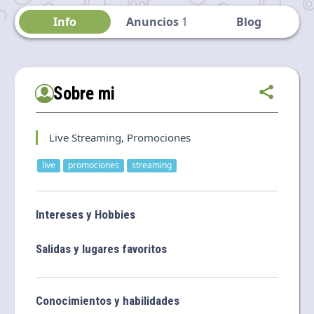
Language and currency
Info
Anuncios
1
Blog
EN
|
USD
Sobre mi
Live Streaming, Promociones
live
promociones
streaming
Intereses y Hobbies
Salidas y lugares favoritos
Conocimientos y habilidades