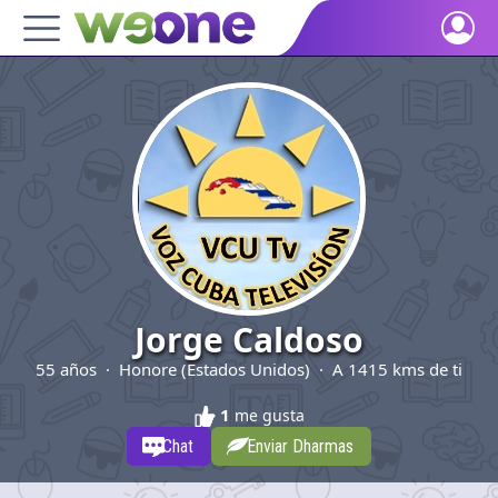
Home
Discover what WeOne is and what you can do.
People
Find people who share your interests.
Goods & Services
Take a look at what the community offers or is looking for.
Blog
Get inspired by our positive content.
Jorge Caldoso
55 años · Honore (Estados Unidos) · A 1415 kms de ti
Back WeOne
Support the platform and get Dharmas and other rewards.
1
me gusta
Help
Chat
Enviar Dharmas
Find answers to your questions and FAQs.