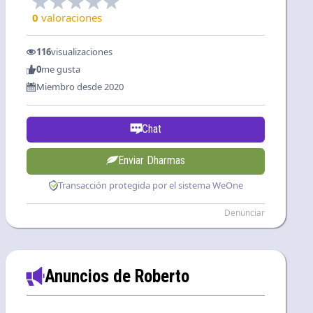
0
valoraciones
116
visualizaciones
0
me gusta
Miembro desde 2020
Chat
Enviar Dharmas
Transacción protegida por el sistema WeOne
Denunciar
Anuncios de Roberto