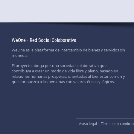
WeOne - Red Social Colaborativa
WeOne es la plataforma de intercambio de bienes y servicios sin
moneda.
El proyecto aboga por una sociedad colaborativa que
contribuya a crear un modo de vida libre y pleno, basado en
relaciones humanas prósperas, orientadas al bienestar común y
que enriquezca a las personas con valores éticos y lógicos.
Aviso legal
|
Términos y condicio