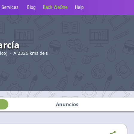
 Services
Blog
Back WeOne
Help
arcía
xico) · A 2326 kms de ti
Anuncios