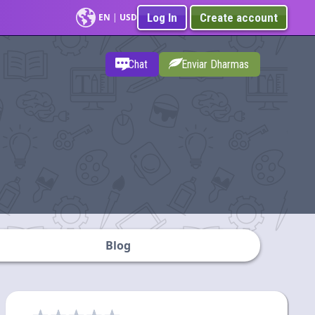
Log In
Create account
EN
|
USD
Chat
Enviar Dharmas
Blog