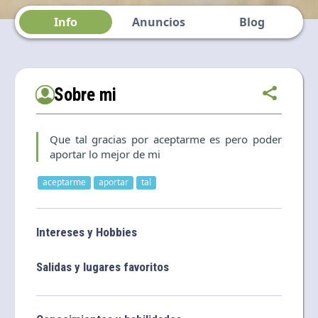
Language and currency
Info
Anuncios
Blog
EN
|
USD
Sobre mi
Que tal gracias por aceptarme es pero poder
aportar lo mejor de mi
aceptarme
aportar
tal
Intereses y Hobbies
Salidas y lugares favoritos