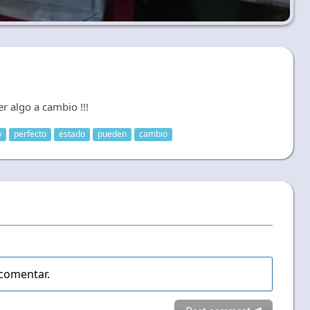
r algo a cambio !!!
o
perfecto
estado
pueden
cambio
comentar.