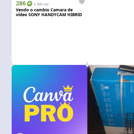
286
≈
300
USD
Vendo o cambio Camara de
vídeo SONY HANDYCAM HIBRID
DCR-DVD610 con lenteoptical
zoom de 40x Carl zeis