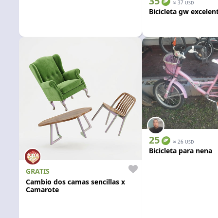
35
≈
37
USD
Bicicleta gw excelen
25
≈
26
USD
Bicicleta para nena
GRATIS
Cambio dos camas sencillas x
Camarote