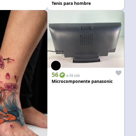
Tenis para hombre
56
≈
59
USD
Microcomponente panasonic