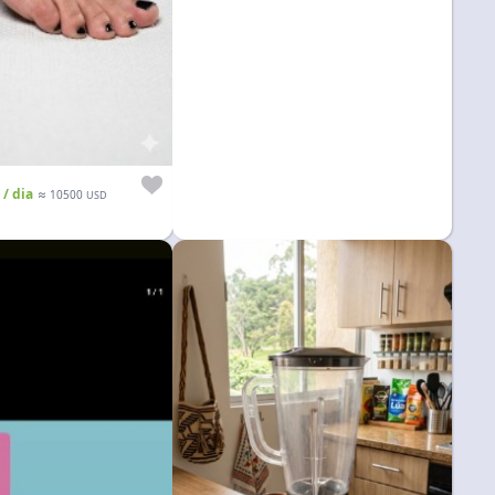
/ dia
≈
10500
USD