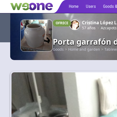
Home
Users
Goods &
Cristina López 
OFRECE
57 años · Azcapotza
Porta garrafón 
>
>
Goods
Home and garden
Tablew