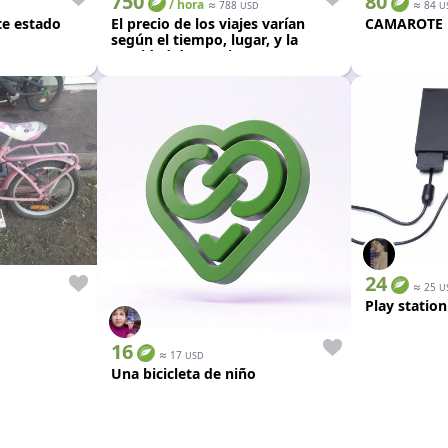
750
80
/ hora
≈
≈
788
84
USD
U
te estado
El precio de los viajes varían
CAMAROTE
según el tiempo, lugar, y la
cantidad de pasajeros. Auto
0km color negro.
24
≈
25
U
Play statio
16
≈
17
USD
Una bicicleta de niño