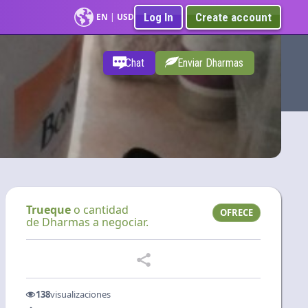
Log In
Create account
EN
|
USD
Chat
Enviar Dharmas
Trueque
o cantidad
OFRECE
de Dharmas a negociar.
138
visualizaciones