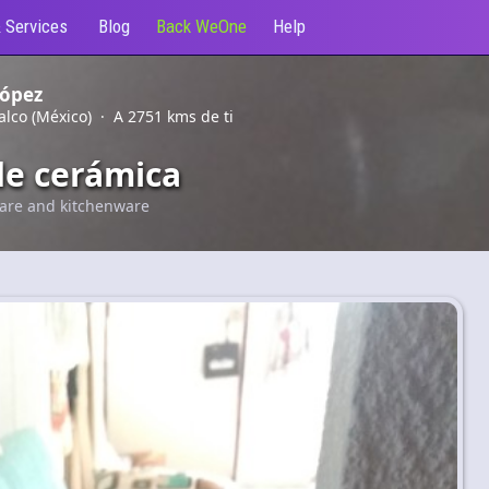
 Services
Blog
Back WeOne
Help
López
lco (México) · A 2751 kms de ti
de cerámica
are and kitchenware