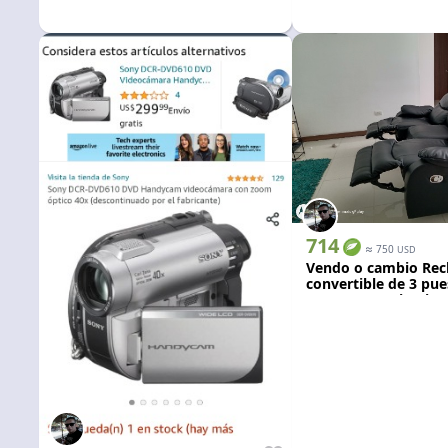
714
≈
750
USD
Vendo o cambio Rec
convertible de 3 pu
portavasos. Tipo jet.