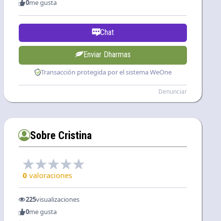
0
me gusta
Chat
Enviar Dharmas
Transacción protegida por el sistema WeOne
Denunciar
Sobre Cristina
0
valoraciones
225
visualizaciones
0
me gusta