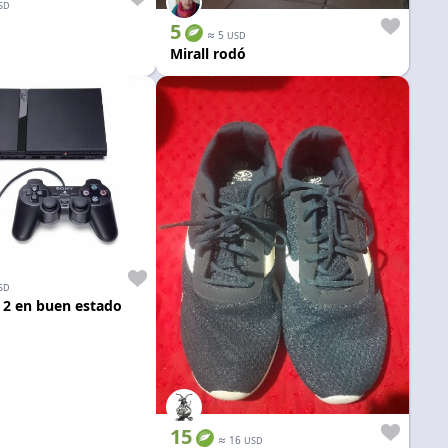
SD
5
≈
5
USD
Mirall rodó
SD
n 2 en buen estado
15
≈
16
USD