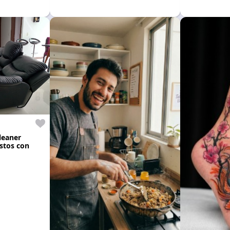
leaner
estos con