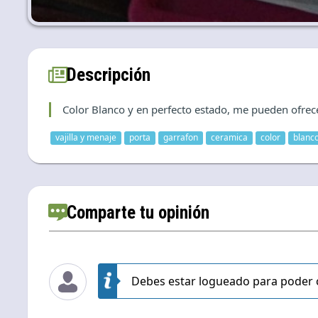
Descripción
Color Blanco y en perfecto estado, me pueden ofrece
vajilla y menaje
porta
garrafon
ceramica
color
blanc
Comparte tu opinión
Debes estar logueado para poder 