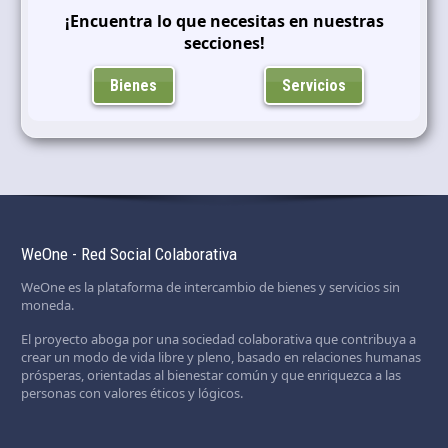
Idioma y divisa
¡Encuentra lo que necesitas en nuestras
ES
|
USD
secciones!
Bienes
Servicios
WeOne - Red Social Colaborativa
WeOne es la plataforma de intercambio de bienes y servicios sin
moneda.
El proyecto aboga por una sociedad colaborativa que contribuya a
crear un modo de vida libre y pleno, basado en relaciones humanas
prósperas, orientadas al bienestar común y que enriquezca a las
personas con valores éticos y lógicos.