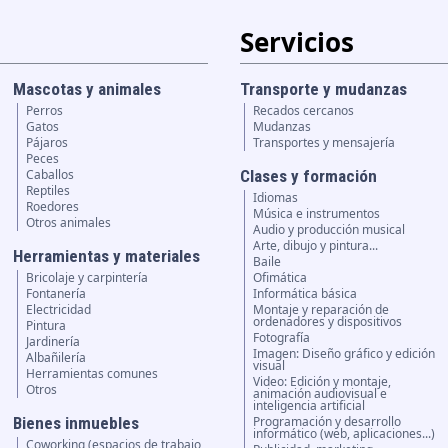
Servicios
Mascotas y animales
Transporte y mudanzas
Perros
Recados cercanos
Gatos
Mudanzas
Pájaros
Transportes y mensajería
Peces
Caballos
Clases y formación
Reptiles
Idiomas
Roedores
Música e instrumentos
Otros animales
Audio y producción musical
Arte, dibujo y pintura...
Herramientas y materiales
Baile
Bricolaje y carpintería
Ofimática
Fontanería
Informática básica
Electricidad
Montaje y reparación de
ordenadores y dispositivos
Pintura
Fotografía
Jardinería
Imagen: Diseño gráfico y edición
Albañilería
visual
Herramientas comunes
Video: Edición y montaje,
Otros
animación audiovisual e
inteligencia artificial
Bienes inmuebles
Programación y desarrollo
informático (web, aplicaciones...)
Coworking (espacios de trabajo