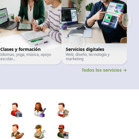
Clases y formación
Servicios digitales
Sal
Idiomas, yoga, música, apoyo
Web, diseño, tecnología y
Masa
escolar...
marketing
terap
Todos los servicios →