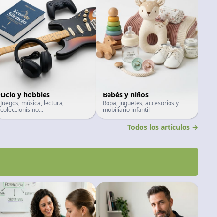
Ocio y hobbies
Bebés y niños
Juegos, música, lectura,
Ropa, juguetes, accesorios y
coleccionismo...
mobiliario infantil
Todos los artículos →