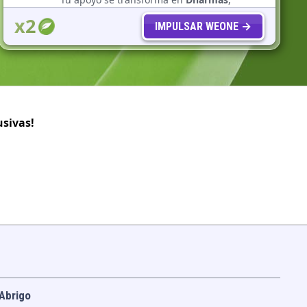
insignias y otras recompensas especiales
x2
para ti.
IMPULSAR WEONE →
sivas!
Abrigo