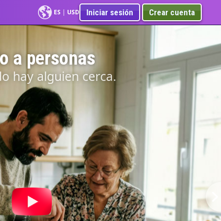
Iniciar sesión
Crear cuenta
ES
|
USD
o a personas
do hay alguien cerca.