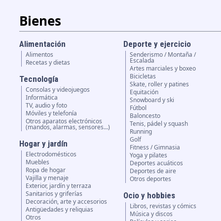
Bienes
Alimentación
Deporte y ejercicio
Alimentos
Senderismo / Montaña /
Escalada
Recetas y dietas
Artes marciales y boxeo
Bicicletas
Tecnología
Skate, roller y patines
Consolas y videojuegos
Equitación
Informática
Snowboard y ski
TV, audio y foto
Fútbol
Móviles y telefonía
Baloncesto
Otros aparatos electrónicos
Tenis, pádel y squash
(mandos, alarmas, sensores...)
Running
Golf
Hogar y jardín
Fitness / Gimnasia
Electrodomésticos
Yoga y pilates
Muebles
Deportes acuáticos
Ropa de hogar
Deportes de aire
Vajilla y menaje
Otros deportes
Exterior, jardín y terraza
Sanitarios y griferías
Ocio y hobbies
Decoración, arte y accesorios
Libros, revistas y cómics
Antigüedades y reliquias
Música y discos
Otros