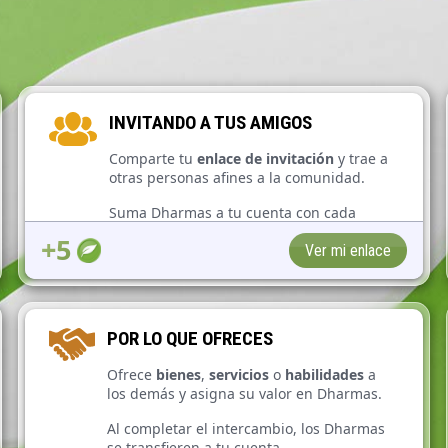
INVITANDO A TUS AMIGOS
Comparte tu
enlace de invitación
y trae a
otras personas afines a la comunidad.
Suma Dharmas a tu cuenta con cada
nuevo usuario.
+5
Ver mi enlace
POR LO QUE OFRECES
Ofrece
bienes
,
servicios
o
habilidades
a
los demás y asigna su valor en Dharmas.
Al completar el intercambio, los Dharmas
se transfieren a tu cuenta.