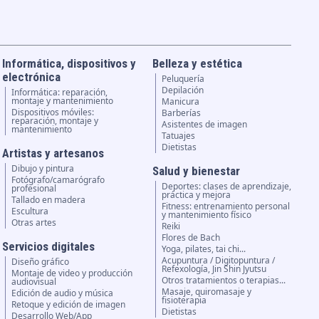
Informática, dispositivos y
Belleza y estética
electrónica
Peluquería
Depilación
Informática: reparación,
montaje y mantenimiento
Manicura
Dispositivos móviles:
Barberías
reparación, montaje y
Asistentes de imagen
mantenimiento
Tatuajes
Dietistas
Artistas y artesanos
Dibujo y pintura
Salud y bienestar
Fotógrafo/camarógrafo
Deportes: clases de aprendizaje,
profesional
práctica y mejora
Tallado en madera
Fitness: entrenamiento personal
Escultura
y mantenimiento físico
Otras artes
Reiki
Flores de Bach
Servicios digitales
Yoga, pilates, tai chi...
Acupuntura / Digitopuntura /
Diseño gráfico
Refexología, Jin Shin Jyutsu
Montaje de video y producción
Otros tratamientos o terapias...
audiovisual
Masaje, quiromasaje y
Edición de audio y música
fisioterapia
Retoque y edición de imagen
Dietistas
Desarrollo Web/App