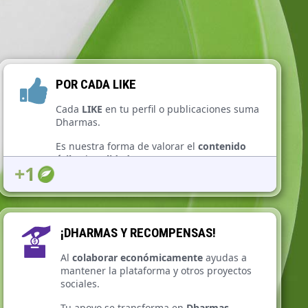
POR CADA LIKE
Cada
LIKE
en tu perfil o publicaciones suma
Dharmas.
Es nuestra forma de valorar el
contenido
útil
y de
calidad
.
+1
¡DHARMAS Y RECOMPENSAS!
Al
colaborar económicamente
ayudas a
mantener la plataforma y otros proyectos
sociales.
Tu apoyo se transforma en
Dharmas
,