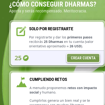
¿CÓMO CONSEGUIR DHARMAS?
Aporta y serás recompensado. Meritocracia.
SOLO POR REGISTRARTE
Por registrarte y dar los
primeros pasos
recibirás
25 Dharmas
en tu cuenta (valor
orientativo aproximado ≈
26 USD
).
¡Tu impulso inicial para participar en la
25
CREAR CUENTA
comunidad!
CUMPLIENDO RETOS
A menudo proponemos
retos con impacto
social
y humano.
Cumplirlos genera un bien real y se te
recompensa con muchos Dharmas.