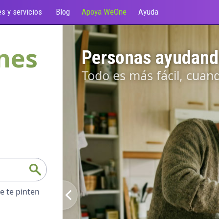
s y servicios
Blog
Apoya WeOne
Ayuda
nes
Personas ayudand
Todo es más fácil, cuan
e te pinten