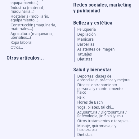
equipamiento...)
Redes sociales, marketing
Industria (material,
y publicidad
maquinaria...)
Hostelería (mobiliario,
equipamiento...)
Belleza y estética
Construcción (maquinaria,
materiales...)
Peluquería
Agricultura (maquinaria,
Depilación
utensilios...)
Manicura
Ropa laboral
Barberías
Otros...
Asistentes de imagen
Tatuajes
Otros artículos...
Dietistas
Salud y bienestar
Deportes: clases de
aprendizaje, práctica y mejora
Fitness: entrenamiento
personal y mantenimiento
físico
Reiki
Flores de Bach
Yoga, pilates, tai chi...
Acupuntura / Digitopuntura /
Refexología, Jin Shin Jyutsu
Otros tratamientos o terapias...
Masaje, quiromasaje y
fisioterapia
Dietistas