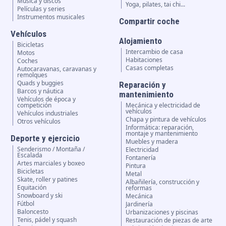
Música y discos
Yoga, pilates, tai chi...
Películas y series
Instrumentos musicales
Compartir coche
Vehículos
Alojamiento
Bicicletas
Intercambio de casa
Motos
Habitaciones
Coches
Casas completas
Autocaravanas, caravanas y
remolques
Quads y buggies
Reparación y
Barcos y náutica
mantenimiento
Vehículos de época y
competición
Mecánica y electricidad de
vehículos
Vehículos industriales
Chapa y pintura de vehículos
Otros vehículos
Informática: reparación,
montaje y mantenimiento
Deporte y ejercicio
Muebles y madera
Senderismo / Montaña /
Electricidad
Escalada
Fontanería
Artes marciales y boxeo
Pintura
Bicicletas
Metal
Skate, roller y patines
Albañilería, construcción y
Equitación
reformas
Snowboard y ski
Mecánica
Fútbol
Jardinería
Baloncesto
Urbanizaciones y piscinas
Tenis, pádel y squash
Restauración de piezas de arte