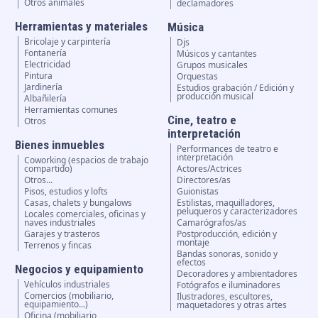
Otros animales
declamadores
Herramientas y materiales
Música
Bricolaje y carpintería
Djs
Fontanería
Músicos y cantantes
Electricidad
Grupos musicales
Pintura
Orquestas
Jardinería
Estudios grabación / Edición y
producción musical
Albañilería
Herramientas comunes
Cine, teatro e
Otros
interpretación
Bienes inmuebles
Performances de teatro e
interpretación
Coworking (espacios de trabajo
compartido)
Actores/Actrices
Otros...
Directores/as
Pisos, estudios y lofts
Guionistas
Casas, chalets y bungalows
Estilistas, maquilladores,
peluqueros y caracterizadores
Locales comerciales, oficinas y
naves industriales
Camarógrafos/as
Garajes y trasteros
Postproducción, edición y
montaje
Terrenos y fincas
Bandas sonoras, sonido y
efectos
Negocios y equipamiento
Decoradores y ambientadores
Vehículos industriales
Fotógrafos e iluminadores
Comercios (mobiliario,
Ilustradores, escultores,
equipamiento...)
maquetadores y otras artes
Oficina (mobiliario,