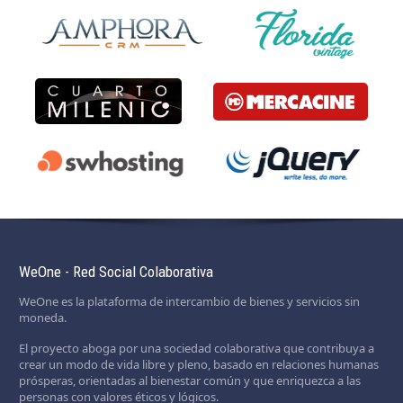
WeOne - Red Social Colaborativa
WeOne es la plataforma de intercambio de bienes y servicios sin
moneda.
El proyecto aboga por una sociedad colaborativa que contribuya a
crear un modo de vida libre y pleno, basado en relaciones humanas
prósperas, orientadas al bienestar común y que enriquezca a las
personas con valores éticos y lógicos.