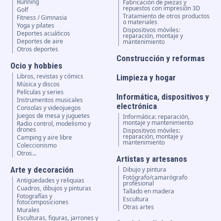
Running
Fabricación de piezas y
repuestos con impresión 3D
Golf
Tratamiento de otros productos
Fitness / Gimnasia
o materiales
Yoga y pilates
Dispositivos móviles:
Deportes acuáticos
reparación, montaje y
Deportes de aire
mantenimiento
Otros deportes
Construcción y reformas
Ocio y hobbies
Libros, revistas y cómics
Limpieza y hogar
Música y discos
Películas y series
Informática, dispositivos y
Instrumentos musicales
electrónica
Consolas y videojuegos
Juegos de mesa y juguetes
Informática: reparación,
montaje y mantenimiento
Radio control, modelismo y
drones
Dispositivos móviles:
reparación, montaje y
Camping y aire libre
mantenimiento
Coleccionismo
Otros...
Artistas y artesanos
Arte y decoración
Dibujo y pintura
Fotógrafo/camarógrafo
Antigüedades y reliquias
profesional
Cuadros, dibujos y pinturas
Tallado en madera
Fotografías y
Escultura
fotocomposiciones
Otras artes
Murales
Esculturas, figuras, jarrones y