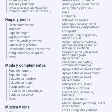
TV, audio y foto
Música e instrumentos
Móviles y telefonía
Audio y producción musical
Otros aparatos electrónicos
Arte, dibujo y pintura...
(mandos, alarmas, sensores...)
Baile
Ofimática
Hogar y jardín
Informática básica
Montaje y reparación de
Electrodomésticos
ordenadores y dispositivos
Muebles
Fotografía
Ropa de hogar
Imagen: Diseño gráfico y
Vajilla y menaje
edición visual
Exterior, jardín y terraza
Video: Edición y montaje,
Sanitarios y griferías
animación audiovisual e
inteligencia artificial
Decoración, arte y accesorios
Programación y desarrollo
Antigüedades y reliquias
informático (web,
Otros
aplicaciones...)
Publicidad, marketing,
Moda y complementos
community manager...
Apoyo estudios nivel escolar
Ropa de hombre
Apoyo estudios nivel medio
Ropa de mujer
Apoyo estudios nivel
Calzado de hombre
universitario
Calzado de mujer
Interpretación, teatro...
Complementos
Escritura y oratoria
Artículos de almacenaje
Decoración, jardinería,
Cuidado personal
bricolaje...
Otros
Cocina y cocktails
Moda: Diseño, patronaje, corte
y confección
Música y cine
Otras disciplinas y oficios