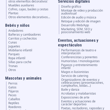
Servicios digitales
otros elementos decorativos
Muebles auxiliares
Diseño gráfico
Cofres, cajas, baúles y cestas
Montaje de video y producción
Plantas
audiovisual
Otros elementos decorativos...
Edición de audio y música
Retoque y edición de imagen
Bebés y niños
Desarrollo Web/App
Marketing, SEM, SEO y
Andadores
posicionamiento web
Bañeras y cambiadores
Carritos y cochecitos
Eventos, actuaciones y
Cunas
espectáculos
Juguetes
Mobiliario infantil
Performances de teatro e
interpretación
Parques
Conferencistas y ponentes
Ropa infantil
Humoristas / monologuistas
Sillas para coche
Payasos y entretenimiento
Tronas
infantil
Otros
Magos e ilusionistas
Servicio de catering
Mascotas y animales
Organizadores de eventos y
celebraciones (presentaciones,
Perros
cumpleaños, bodas...)
Gatos
Baile y danza
Pájaros
Acrobatas y malabaristas
Peces
Exposiciones de arte
Caballos
Eventos y actuaciones de
Reptiles
carácter deportivo
Roedores
Poetas, recitadores, rapsodas y