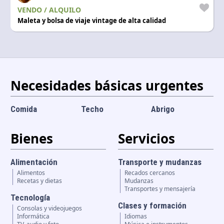
Idioma y divisa
VENDO / ALQUILO
ES
|
USD
Maleta y bolsa de viaje vintage de alta calidad
Necesidades básicas urgentes
Comida
Techo
Abrigo
Bienes
Servicios
Alimentación
Transporte y mudanzas
Alimentos
Recados cercanos
Recetas y dietas
Mudanzas
Transportes y mensajería
Tecnología
Clases y formación
Consolas y videojuegos
Informática
Idiomas