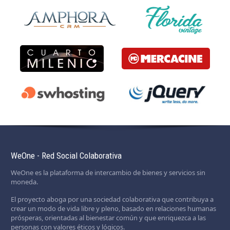
WeOne - Red Social Colaborativa
WeOne es la plataforma de intercambio de bienes y servicios sin
moneda.
El proyecto aboga por una sociedad colaborativa que contribuya a
crear un modo de vida libre y pleno, basado en relaciones humanas
prósperas, orientadas al bienestar común y que enriquezca a las
personas con valores éticos y lógicos.