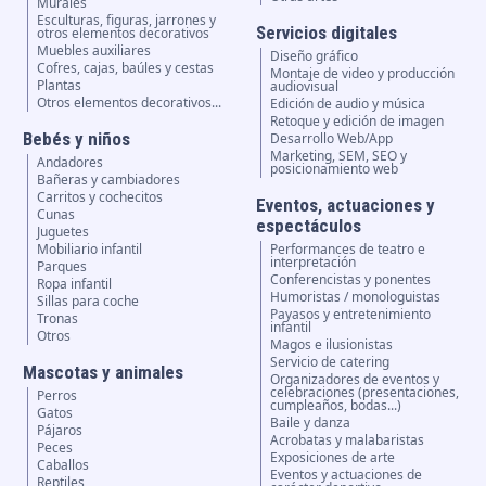
Murales
Esculturas, figuras, jarrones y
Servicios digitales
otros elementos decorativos
Muebles auxiliares
Diseño gráfico
Cofres, cajas, baúles y cestas
Montaje de video y producción
Plantas
audiovisual
Otros elementos decorativos...
Edición de audio y música
Retoque y edición de imagen
Bebés y niños
Desarrollo Web/App
Marketing, SEM, SEO y
Andadores
posicionamiento web
Bañeras y cambiadores
Carritos y cochecitos
Eventos, actuaciones y
Cunas
espectáculos
Juguetes
Mobiliario infantil
Performances de teatro e
interpretación
Parques
Conferencistas y ponentes
Ropa infantil
Humoristas / monologuistas
Sillas para coche
Payasos y entretenimiento
Tronas
infantil
Otros
Magos e ilusionistas
Servicio de catering
Mascotas y animales
Organizadores de eventos y
celebraciones (presentaciones,
Perros
cumpleaños, bodas...)
Gatos
Baile y danza
Pájaros
Acrobatas y malabaristas
Peces
Exposiciones de arte
Caballos
Eventos y actuaciones de
Reptiles