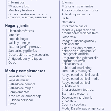
Informática
Idiomas
TV, audio y foto
Música e instrumentos
Móviles y telefonía
Audio y producción musical
Otros aparatos electrónicos
Arte, dibujo y pintura...
(mandos, alarmas, sensores...)
Baile
Ofimática
Hogar y jardín
Informática básica
Montaje y reparación de
Electrodomésticos
ordenadores y dispositivos
Muebles
Fotografía
Ropa de hogar
Imagen: Diseño gráfico y
Vajilla y menaje
edición visual
Exterior, jardín y terraza
Video: Edición y montaje,
Sanitarios y griferías
animación audiovisual e
inteligencia artificial
Decoración, arte y accesorios
Programación y desarrollo
Antigüedades y reliquias
informático (web,
Otros
aplicaciones...)
Publicidad, marketing,
Moda y complementos
community manager...
Apoyo estudios nivel escolar
Ropa de hombre
Apoyo estudios nivel medio
Ropa de mujer
Apoyo estudios nivel
Calzado de hombre
universitario
Calzado de mujer
Interpretación, teatro...
Complementos
Escritura y oratoria
Artículos de almacenaje
Decoración, jardinería,
Cuidado personal
bricolaje...
Otros
Cocina y cocktails
Moda: Diseño, patronaje, corte