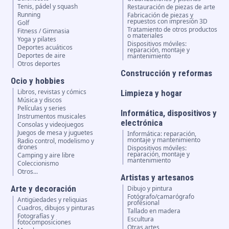
Tenis, pádel y squash
Restauración de piezas de arte
Running
Fabricación de piezas y
repuestos con impresión 3D
Golf
Tratamiento de otros productos
Fitness / Gimnasia
o materiales
Yoga y pilates
Dispositivos móviles:
Deportes acuáticos
reparación, montaje y
Deportes de aire
mantenimiento
Otros deportes
Construcción y reformas
Ocio y hobbies
Libros, revistas y cómics
Limpieza y hogar
Música y discos
Películas y series
Informática, dispositivos y
Instrumentos musicales
electrónica
Consolas y videojuegos
Juegos de mesa y juguetes
Informática: reparación,
montaje y mantenimiento
Radio control, modelismo y
drones
Dispositivos móviles:
reparación, montaje y
Camping y aire libre
mantenimiento
Coleccionismo
Otros...
Artistas y artesanos
Arte y decoración
Dibujo y pintura
Fotógrafo/camarógrafo
Antigüedades y reliquias
profesional
Cuadros, dibujos y pinturas
Tallado en madera
Fotografías y
Escultura
fotocomposiciones
Otras artes