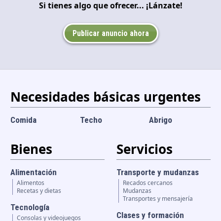
Si tienes algo que ofrecer... ¡Lánzate!
Idioma y divisa
ES
|
USD
Publicar anuncio ahora
Necesidades básicas urgentes
Comida
Techo
Abrigo
Bienes
Servicios
Alimentación
Transporte y mudanzas
Alimentos
Recados cercanos
Recetas y dietas
Mudanzas
Transportes y mensajería
Tecnología
Clases y formación
Consolas y videojuegos