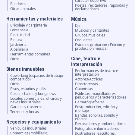
carácter deportivo
Roedores
Poetas, recitadores, rapsodas y
Otros animales
declamadores
Herramientas y materiales
Música
Bricolaje y carpintería
Djs
Fontanería
Músicos y cantantes
Electricidad
Grupos musicales
Pintura
Orquestas
Jardinería
Estudios grabación / Edición y
producción musical
Albañilería
Herramientas comunes
Cine, teatro e
Otros
interpretación
Bienes inmuebles
Performances de teatro e
interpretación
Coworking (espacios de trabajo
compartido)
Actores/Actrices
Otros...
Directores/as
Pisos, estudios y lofts
Guionistas
Casas, chalets y bungalows
Estilistas, maquilladores,
peluqueros y caracterizadores
Locales comerciales, oficinas y
naves industriales
Camarógrafos/as
Garajes y trasteros
Postproducción, edición y
montaje
Terrenos y fincas
Bandas sonoras, sonido y
efectos
Negocios y equipamiento
Decoradores y ambientadores
Vehículos industriales
Fotógrafos e iluminadores
Comercios (mobiliario,
Ilustradores, escultores,