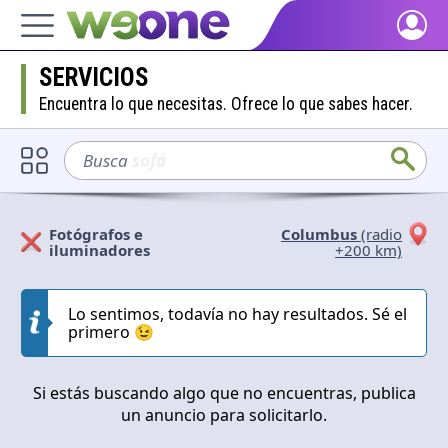
Inicio
SERVICIOS
Descubre qué es WeOne y lo que puedes hacer.
Encuentra lo que necesitas. Ofrece lo que sabes hacer.
Personas
Encuentra personas con tus mismos intereses.
Busca
sofá
Bienes y servicios
Echa un vistazo a lo que ofrece o solicita la comunidad.
Fotógrafos e
Columbus
(radio
iluminadores
+200 km)
Blog
Solicitan
Ofrecen
Inspírate con nuestro contenido positivo.
Lo sentimos, todavía no hay resultados. Sé el
Cerrar
Aplicar
primero 😉
Apoya WeOne
Impulsa la plataforma y obtén Dharmas y otras recompensas.
Si estás buscando algo que no encuentras, publica
Ayuda
un anuncio para solicitarlo.
Resuelve tus dudas y preguntas frecuentes.