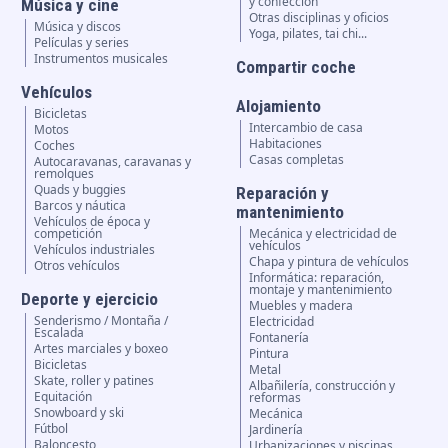
y confección
Música y cine
Otras disciplinas y oficios
Música y discos
Yoga, pilates, tai chi...
Películas y series
Instrumentos musicales
Compartir coche
Vehículos
Alojamiento
Bicicletas
Intercambio de casa
Motos
Habitaciones
Coches
Casas completas
Autocaravanas, caravanas y
remolques
Quads y buggies
Reparación y
Barcos y náutica
mantenimiento
Vehículos de época y
competición
Mecánica y electricidad de
vehículos
Vehículos industriales
Chapa y pintura de vehículos
Otros vehículos
Informática: reparación,
montaje y mantenimiento
Deporte y ejercicio
Muebles y madera
Senderismo / Montaña /
Electricidad
Escalada
Fontanería
Artes marciales y boxeo
Pintura
Bicicletas
Metal
Skate, roller y patines
Albañilería, construcción y
Equitación
reformas
Snowboard y ski
Mecánica
Fútbol
Jardinería
Baloncesto
Urbanizaciones y piscinas