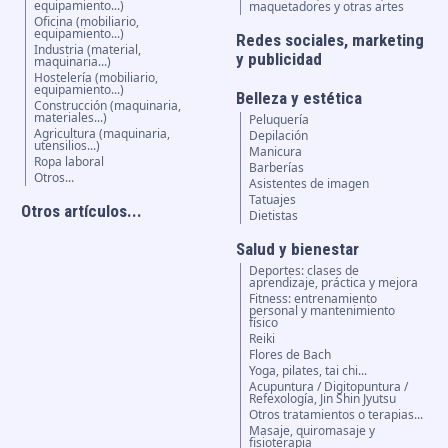
equipamiento...)
maquetadores y otras artes
Oficina (mobiliario,
equipamiento...)
Redes sociales, marketing
Industria (material,
y publicidad
maquinaria...)
Hostelería (mobiliario,
equipamiento...)
Belleza y estética
Construcción (maquinaria,
materiales...)
Peluquería
Agricultura (maquinaria,
Depilación
utensilios...)
Manicura
Ropa laboral
Barberías
Otros...
Asistentes de imagen
Tatuajes
Otros artículos...
Dietistas
Salud y bienestar
Deportes: clases de
aprendizaje, práctica y mejora
Fitness: entrenamiento
personal y mantenimiento
físico
Reiki
Flores de Bach
Yoga, pilates, tai chi...
Acupuntura / Digitopuntura /
Refexología, Jin Shin Jyutsu
Otros tratamientos o terapias...
Masaje, quiromasaje y
fisioterapia