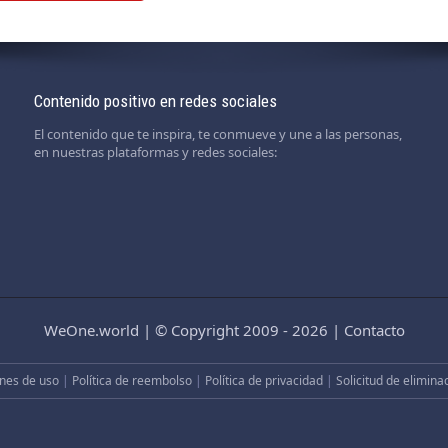
Contenido positivo en redes sociales
El contenido que te inspira, te conmueve y une a las personas,
en nuestras plataformas y redes sociales:
WeOne.world
|
© Copyright 2009 - 2026
|
Contacto
nes de uso
|
Política de reembolso
|
Política de privacidad
|
Solicitud de elimina