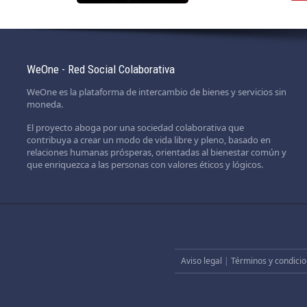
WeOne - Red Social Colaborativa
WeOne es la plataforma de intercambio de bienes y servicios sin
moneda.
El proyecto aboga por una sociedad colaborativa que
contribuya a crear un modo de vida libre y pleno, basado en
relaciones humanas prósperas, orientadas al bienestar común y
que enriquezca a las personas con valores éticos y lógicos.
Aviso legal
|
Términos y condicio