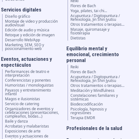
Reiki
Flores de Bach
Servicios digitales
Yoga, pilates, tai chi...
Acupuntura / Digitopuntura /
Diseño gráfico
Refexología, Jin Shin Jyutsu
Montaje de video y producción
Otros tratamientos o terapias...
audiovisual
Masaje, quiromasaje y
Edición de audio y música
fisioterapia
Retoque y edición de imagen
Dietistas
Desarrollo Web/App
Marketing, SEM, SEO y
Equilibrio mental y
posicionamiento web
emocional, crecimiento
Eventos, actuaciones y
personal
espectáculos
Reiki
Performances de teatro e
Flores de Bach
interpretación
Acupuntura / Digitopuntura /
Conferencistas y ponentes
Refexología, Jin Shin Jyutsu
Humoristas / monologuistas
Otros tratamientos o terapias...
Payasos y entretenimiento
Meditación y Mindfulness
infantil
Constelaciones familiares y
Magos e ilusionistas
sistémicas
Servicio de catering
Biodescodificación
Organizadores de eventos y
Psicología, hipnosis y
celebraciones (presentaciones,
regresiones
cumpleaños, bodas...)
Terapia EMDR
Baile y danza
Acrobatas y malabaristas
Profesionales de la salud
Exposiciones de arte
Eventos y actuaciones de