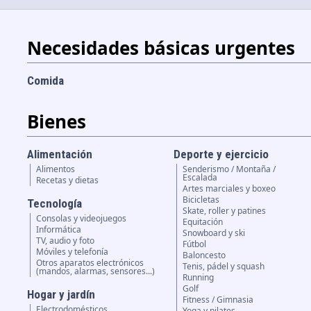
Necesidades básicas urgentes
Comida
Bienes
Alimentación
Deporte y ejercicio
Alimentos
Senderismo / Montaña /
Escalada
Recetas y dietas
Artes marciales y boxeo
Bicicletas
Tecnología
Skate, roller y patines
Consolas y videojuegos
Equitación
Informática
Snowboard y ski
TV, audio y foto
Fútbol
Móviles y telefonía
Baloncesto
Otros aparatos electrónicos
Tenis, pádel y squash
(mandos, alarmas, sensores...)
Running
Golf
Hogar y jardín
Fitness / Gimnasia
Electrodomésticos
Yoga y pilates