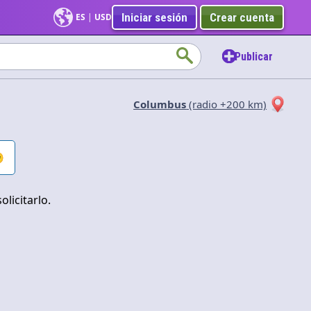
Iniciar sesión
Crear cuenta
ES
|
USD
Publicar
Columbus
(radio +200 km)

Aplicar
licitarlo.