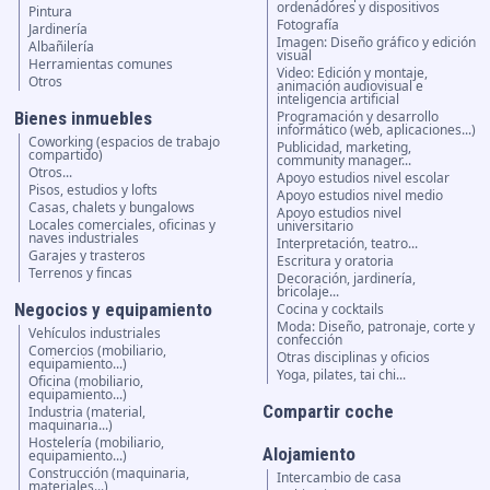
ordenadores y dispositivos
Pintura
Fotografía
Jardinería
Imagen: Diseño gráfico y edición
Albañilería
visual
Herramientas comunes
Video: Edición y montaje,
Otros
animación audiovisual e
inteligencia artificial
Bienes inmuebles
Programación y desarrollo
informático (web, aplicaciones...)
Coworking (espacios de trabajo
Publicidad, marketing,
compartido)
community manager...
Otros...
Apoyo estudios nivel escolar
Pisos, estudios y lofts
Apoyo estudios nivel medio
Casas, chalets y bungalows
Apoyo estudios nivel
Locales comerciales, oficinas y
universitario
naves industriales
Interpretación, teatro...
Garajes y trasteros
Escritura y oratoria
Terrenos y fincas
Decoración, jardinería,
bricolaje...
Negocios y equipamiento
Cocina y cocktails
Moda: Diseño, patronaje, corte y
Vehículos industriales
confección
Comercios (mobiliario,
Otras disciplinas y oficios
equipamiento...)
Yoga, pilates, tai chi...
Oficina (mobiliario,
equipamiento...)
Compartir coche
Industria (material,
maquinaria...)
Hostelería (mobiliario,
Alojamiento
equipamiento...)
Construcción (maquinaria,
Intercambio de casa
materiales...)