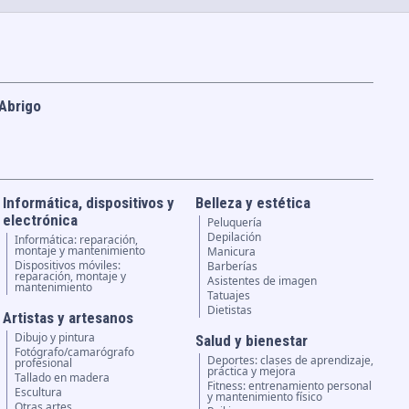
Abrigo
Informática, dispositivos y
Belleza y estética
electrónica
Peluquería
Depilación
Informática: reparación,
montaje y mantenimiento
Manicura
Dispositivos móviles:
Barberías
reparación, montaje y
Asistentes de imagen
mantenimiento
Tatuajes
Dietistas
Artistas y artesanos
Dibujo y pintura
Salud y bienestar
Fotógrafo/camarógrafo
Deportes: clases de aprendizaje,
profesional
práctica y mejora
Tallado en madera
Fitness: entrenamiento personal
Escultura
y mantenimiento físico
Otras artes