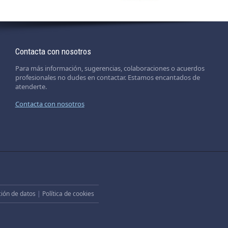
Contacta con nosotros
Para más información, sugerencias, colaboraciones o acuerdos
profesionales no dudes en contactar. Estamos encantados de
atenderte.
Contacta con nosotros
ción de datos
|
Política de cookies