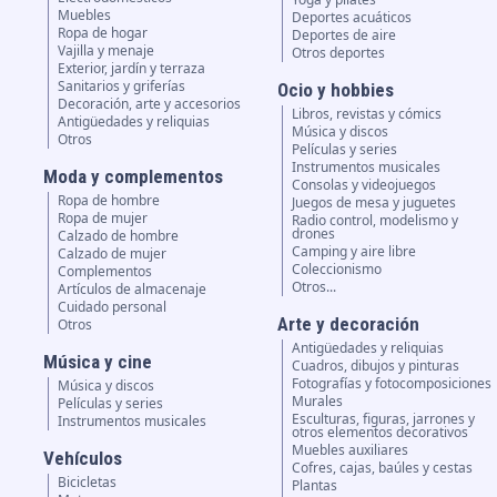
Muebles
Deportes acuáticos
Ropa de hogar
Deportes de aire
Vajilla y menaje
Otros deportes
Exterior, jardín y terraza
Sanitarios y griferías
Ocio y hobbies
Decoración, arte y accesorios
Libros, revistas y cómics
Antigüedades y reliquias
Música y discos
Otros
Películas y series
Instrumentos musicales
Moda y complementos
Consolas y videojuegos
Ropa de hombre
Juegos de mesa y juguetes
Ropa de mujer
Radio control, modelismo y
drones
Calzado de hombre
Camping y aire libre
Calzado de mujer
Coleccionismo
Complementos
Otros...
Artículos de almacenaje
Cuidado personal
Arte y decoración
Otros
Antigüedades y reliquias
Música y cine
Cuadros, dibujos y pinturas
Fotografías y fotocomposiciones
Música y discos
Murales
Películas y series
Esculturas, figuras, jarrones y
Instrumentos musicales
otros elementos decorativos
Muebles auxiliares
Vehículos
Cofres, cajas, baúles y cestas
Bicicletas
Plantas