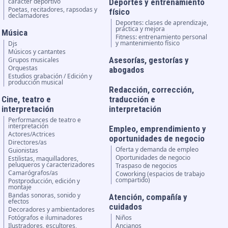
carácter deportivo
Deportes y entrenamiento
Poetas, recitadores, rapsodas y
físico
declamadores
Deportes: clases de aprendizaje,
práctica y mejora
Música
Fitness: entrenamiento personal
y mantenimiento físico
Djs
Músicos y cantantes
Asesorías, gestorías y
Grupos musicales
Orquestas
abogados
Estudios grabación / Edición y
producción musical
Redacción, corrección,
Cine, teatro e
traducción e
interpretación
interpretación
Performances de teatro e
interpretación
Empleo, emprendimiento y
Actores/Actrices
oportunidades de negocio
Directores/as
Oferta y demanda de empleo
Guionistas
Oportunidades de negocio
Estilistas, maquilladores,
peluqueros y caracterizadores
Traspaso de negocios
Camarógrafos/as
Coworking (espacios de trabajo
compartido)
Postproducción, edición y
montaje
Bandas sonoras, sonido y
Atención, compañía y
efectos
cuidados
Decoradores y ambientadores
Fotógrafos e iluminadores
Niños
Ilustradores, escultores,
Ancianos