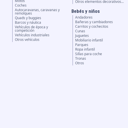
Motos
Otros elementos decorativos...
Coches
Autocaravanas, caravanas y
Bebés y niños
remolques
Andadores
Quads y buggies
Bañeras y cambiadores
Barcos y náutica
Carritos y cochecitos
Vehículos de época y
competición
Cunas
Vehículos industriales
Juguetes
Otros vehículos
Mobiliario infantil
Parques
Ropa infantil
Sillas para coche
Tronas
Otros