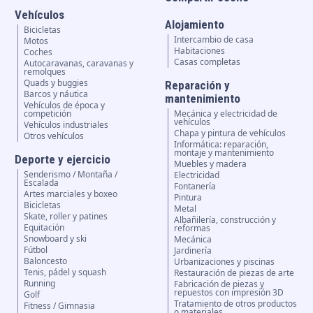
Vehículos
Alojamiento
Bicicletas
Intercambio de casa
Motos
Habitaciones
Coches
Casas completas
Autocaravanas, caravanas y
remolques
Quads y buggies
Reparación y
Barcos y náutica
mantenimiento
Vehículos de época y
competición
Mecánica y electricidad de
vehículos
Vehículos industriales
Chapa y pintura de vehículos
Otros vehículos
Informática: reparación,
montaje y mantenimiento
Deporte y ejercicio
Muebles y madera
Senderismo / Montaña /
Electricidad
Escalada
Fontanería
Artes marciales y boxeo
Pintura
Bicicletas
Metal
Skate, roller y patines
Albañilería, construcción y
Equitación
reformas
Snowboard y ski
Mecánica
Fútbol
Jardinería
Baloncesto
Urbanizaciones y piscinas
Tenis, pádel y squash
Restauración de piezas de arte
Running
Fabricación de piezas y
repuestos con impresión 3D
Golf
Tratamiento de otros productos
Fitness / Gimnasia
o materiales