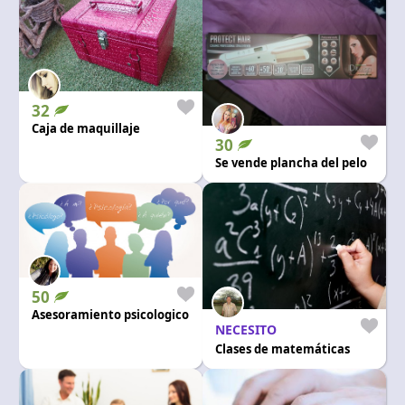
32
Caja de maquillaje
30
Se vende plancha del pelo
50
Asesoramiento psicologico
NECESITO
Clases de matemáticas