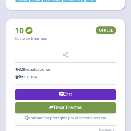
10
OFRECE
Coste en Dharmas
328
visualizaciones
0
me gusta
Chat
Enviar Dharmas
Transacción protegida por el sistema WeOne
Denunciar