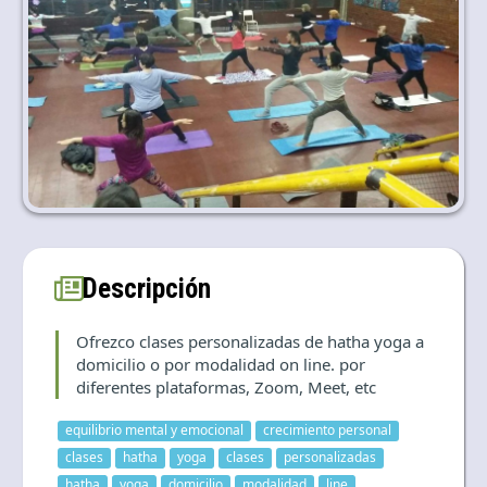
Idioma y divisa
ES
|
USD
Descripción
Ofrezco clases personalizadas de hatha yoga a
domicilio o por modalidad on line. por
diferentes plataformas, Zoom, Meet, etc
equilibrio mental y emocional
crecimiento personal
clases
hatha
yoga
clases
personalizadas
hatha
yoga
domicilio
modalidad
line