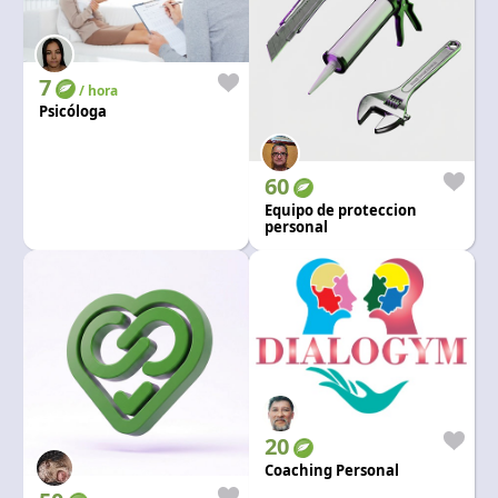
7
/ hora
Psicóloga
60
Equipo de proteccion
personal
20
Coaching Personal