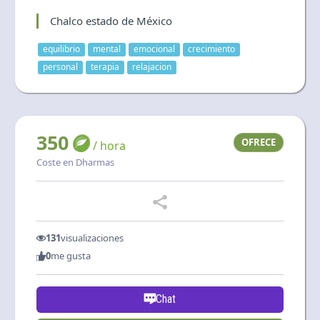
Idioma y divisa
Chalco estado de México
ES
|
USD
equilibrio
mental
emocional
crecimiento
personal
terapia
relajacion
350
OFRECE
/ hora
Coste en Dharmas
131
visualizaciones
0
me gusta
Chat