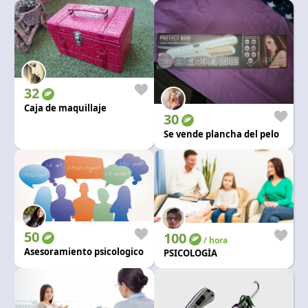
32
Caja de maquillaje
30
Se vende plancha del pelo
50
100
/ hora
Asesoramiento psicologico
PSICOLOGÍA