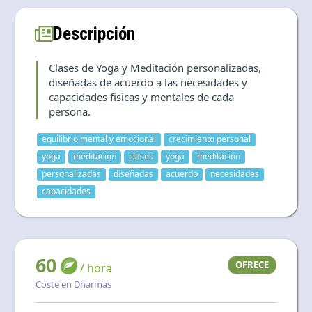
Descripción
Clases de Yoga y Meditación personalizadas,
diseñadas de acuerdo a las necesidades y
capacidades fisicas y mentales de cada
persona.
equilibrio mental y emocional
crecimiento personal
yoga
meditacion
clases
yoga
meditacion
personalizadas
diseñadas
acuerdo
necesidades
capacidades
60
OFRECE
/ hora
Coste en Dharmas