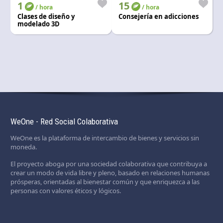
1
15
/ hora
/ hora
Clases de diseño y
Consejería en adicciones
modelado 3D
WeOne - Red Social Colaborativa
WeOne es la plataforma de intercambio de bienes y servicios sin
moneda.
El proyecto aboga por una sociedad colaborativa que contribuya a
crear un modo de vida libre y pleno, basado en relaciones humanas
prósperas, orientadas al bienestar común y que enriquezca a las
personas con valores éticos y lógicos.