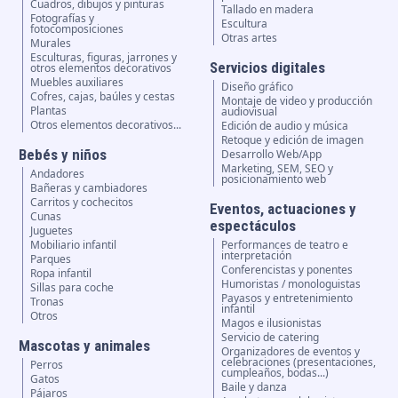
Cuadros, dibujos y pinturas
Tallado en madera
Fotografías y
Escultura
fotocomposiciones
Otras artes
Murales
Esculturas, figuras, jarrones y
Servicios digitales
otros elementos decorativos
Muebles auxiliares
Diseño gráfico
Cofres, cajas, baúles y cestas
Montaje de video y producción
Plantas
audiovisual
Otros elementos decorativos...
Edición de audio y música
Retoque y edición de imagen
Bebés y niños
Desarrollo Web/App
Marketing, SEM, SEO y
Andadores
posicionamiento web
Bañeras y cambiadores
Carritos y cochecitos
Eventos, actuaciones y
Cunas
espectáculos
Juguetes
Mobiliario infantil
Performances de teatro e
interpretación
Parques
Conferencistas y ponentes
Ropa infantil
Humoristas / monologuistas
Sillas para coche
Payasos y entretenimiento
Tronas
infantil
Otros
Magos e ilusionistas
Servicio de catering
Mascotas y animales
Organizadores de eventos y
celebraciones (presentaciones,
Perros
cumpleaños, bodas...)
Gatos
Baile y danza
Pájaros