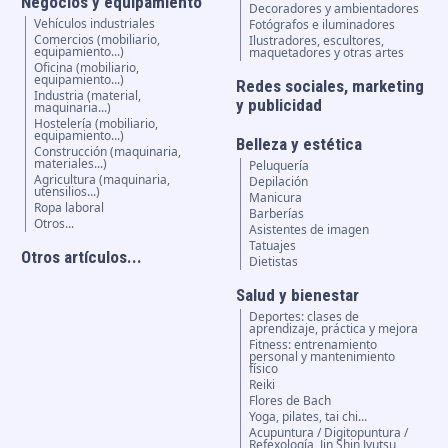
Negocios y equipamiento
Decoradores y ambientadores
Vehículos industriales
Fotógrafos e iluminadores
Comercios (mobiliario,
Ilustradores, escultores,
equipamiento...)
maquetadores y otras artes
Oficina (mobiliario,
equipamiento...)
Redes sociales, marketing
Industria (material,
y publicidad
maquinaria...)
Hostelería (mobiliario,
equipamiento...)
Belleza y estética
Construcción (maquinaria,
materiales...)
Peluquería
Agricultura (maquinaria,
Depilación
utensilios...)
Manicura
Ropa laboral
Barberías
Otros...
Asistentes de imagen
Tatuajes
Otros artículos...
Dietistas
Salud y bienestar
Deportes: clases de
aprendizaje, práctica y mejora
Fitness: entrenamiento
personal y mantenimiento
físico
Reiki
Flores de Bach
Yoga, pilates, tai chi...
Acupuntura / Digitopuntura /
Refexología, Jin Shin Jyutsu