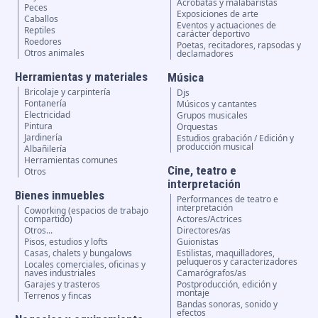
Acrobatas y malabaristas
Peces
Exposiciones de arte
Caballos
Eventos y actuaciones de
Reptiles
carácter deportivo
Roedores
Poetas, recitadores, rapsodas y
Otros animales
declamadores
Herramientas y materiales
Música
Bricolaje y carpintería
Djs
Fontanería
Músicos y cantantes
Electricidad
Grupos musicales
Pintura
Orquestas
Jardinería
Estudios grabación / Edición y
producción musical
Albañilería
Herramientas comunes
Cine, teatro e
Otros
interpretación
Bienes inmuebles
Performances de teatro e
interpretación
Coworking (espacios de trabajo
compartido)
Actores/Actrices
Otros...
Directores/as
Pisos, estudios y lofts
Guionistas
Casas, chalets y bungalows
Estilistas, maquilladores,
peluqueros y caracterizadores
Locales comerciales, oficinas y
naves industriales
Camarógrafos/as
Garajes y trasteros
Postproducción, edición y
montaje
Terrenos y fincas
Bandas sonoras, sonido y
efectos