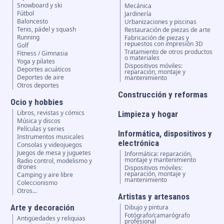
Snowboard y ski
Mecánica
Fútbol
Jardinería
Baloncesto
Urbanizaciones y piscinas
Tenis, pádel y squash
Restauración de piezas de arte
Running
Fabricación de piezas y
repuestos con impresión 3D
Golf
Tratamiento de otros productos
Fitness / Gimnasia
o materiales
Yoga y pilates
Dispositivos móviles:
Deportes acuáticos
reparación, montaje y
Deportes de aire
mantenimiento
Otros deportes
Construcción y reformas
Ocio y hobbies
Libros, revistas y cómics
Limpieza y hogar
Música y discos
Películas y series
Informática, dispositivos y
Instrumentos musicales
electrónica
Consolas y videojuegos
Juegos de mesa y juguetes
Informática: reparación,
montaje y mantenimiento
Radio control, modelismo y
drones
Dispositivos móviles:
reparación, montaje y
Camping y aire libre
mantenimiento
Coleccionismo
Otros...
Artistas y artesanos
Arte y decoración
Dibujo y pintura
Fotógrafo/camarógrafo
Antigüedades y reliquias
profesional