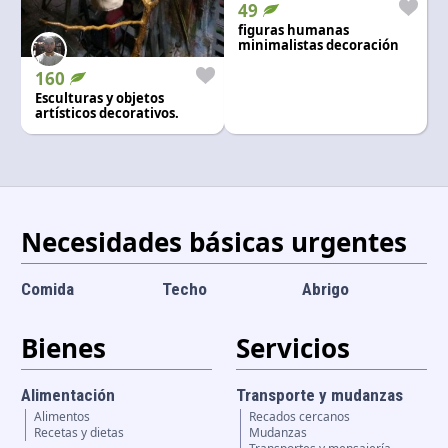
49
Idioma y divisa
figuras humanas
ES
|
USD
minimalistas decoración
160
Esculturas y objetos
artísticos decorativos.
Necesidades básicas urgentes
Comida
Techo
Abrigo
Bienes
Servicios
Alimentación
Transporte y mudanzas
Alimentos
Recados cercanos
Recetas y dietas
Mudanzas