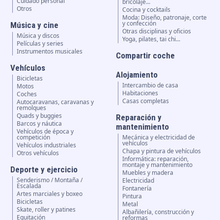
Cuidado personal
bricolaje...
Otros
Cocina y cocktails
Moda: Diseño, patronaje, corte
y confección
Música y cine
Otras disciplinas y oficios
Música y discos
Yoga, pilates, tai chi...
Películas y series
Instrumentos musicales
Compartir coche
Vehículos
Alojamiento
Bicicletas
Intercambio de casa
Motos
Habitaciones
Coches
Casas completas
Autocaravanas, caravanas y
remolques
Quads y buggies
Reparación y
Barcos y náutica
mantenimiento
Vehículos de época y
competición
Mecánica y electricidad de
vehículos
Vehículos industriales
Chapa y pintura de vehículos
Otros vehículos
Informática: reparación,
montaje y mantenimiento
Deporte y ejercicio
Muebles y madera
Senderismo / Montaña /
Electricidad
Escalada
Fontanería
Artes marciales y boxeo
Pintura
Bicicletas
Metal
Skate, roller y patines
Albañilería, construcción y
Equitación
reformas