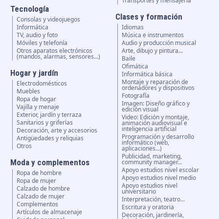
Transportes y mensajería
Tecnología
Clases y formación
Consolas y videojuegos
Informática
Idiomas
TV, audio y foto
Música e instrumentos
Móviles y telefonía
Audio y producción musical
Otros aparatos electrónicos
Arte, dibujo y pintura...
(mandos, alarmas, sensores...)
Baile
Ofimática
Hogar y jardín
Informática básica
Montaje y reparación de
Electrodomésticos
ordenadores y dispositivos
Muebles
Fotografía
Ropa de hogar
Imagen: Diseño gráfico y
Vajilla y menaje
edición visual
Exterior, jardín y terraza
Video: Edición y montaje,
Sanitarios y griferías
animación audiovisual e
inteligencia artificial
Decoración, arte y accesorios
Programación y desarrollo
Antigüedades y reliquias
informático (web,
Otros
aplicaciones...)
Publicidad, marketing,
Moda y complementos
community manager...
Apoyo estudios nivel escolar
Ropa de hombre
Apoyo estudios nivel medio
Ropa de mujer
Apoyo estudios nivel
Calzado de hombre
universitario
Calzado de mujer
Interpretación, teatro...
Complementos
Escritura y oratoria
Artículos de almacenaje
Decoración, jardinería,