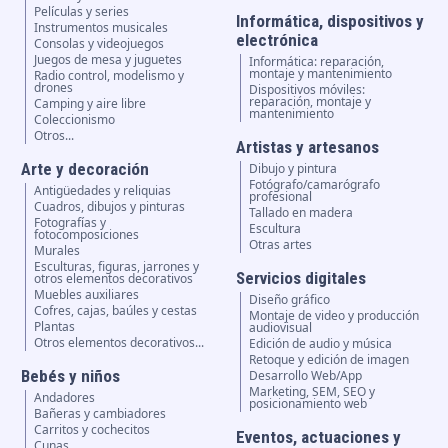
Películas y series
Informática, dispositivos y
Instrumentos musicales
electrónica
Consolas y videojuegos
Juegos de mesa y juguetes
Informática: reparación,
montaje y mantenimiento
Radio control, modelismo y
drones
Dispositivos móviles:
reparación, montaje y
Camping y aire libre
mantenimiento
Coleccionismo
Otros...
Artistas y artesanos
Arte y decoración
Dibujo y pintura
Fotógrafo/camarógrafo
Antigüedades y reliquias
profesional
Cuadros, dibujos y pinturas
Tallado en madera
Fotografías y
Escultura
fotocomposiciones
Otras artes
Murales
Esculturas, figuras, jarrones y
Servicios digitales
otros elementos decorativos
Muebles auxiliares
Diseño gráfico
Cofres, cajas, baúles y cestas
Montaje de video y producción
Plantas
audiovisual
Otros elementos decorativos...
Edición de audio y música
Retoque y edición de imagen
Bebés y niños
Desarrollo Web/App
Marketing, SEM, SEO y
Andadores
posicionamiento web
Bañeras y cambiadores
Carritos y cochecitos
Eventos, actuaciones y
Cunas