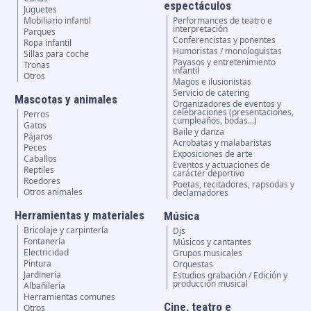
espectáculos
Juguetes
Mobiliario infantil
Performances de teatro e
interpretación
Parques
Conferencistas y ponentes
Ropa infantil
Humoristas / monologuistas
Sillas para coche
Payasos y entretenimiento
Tronas
infantil
Otros
Magos e ilusionistas
Servicio de catering
Mascotas y animales
Organizadores de eventos y
celebraciones (presentaciones,
Perros
cumpleaños, bodas...)
Gatos
Baile y danza
Pájaros
Acrobatas y malabaristas
Peces
Exposiciones de arte
Caballos
Eventos y actuaciones de
Reptiles
carácter deportivo
Roedores
Poetas, recitadores, rapsodas y
Otros animales
declamadores
Herramientas y materiales
Música
Bricolaje y carpintería
Djs
Fontanería
Músicos y cantantes
Electricidad
Grupos musicales
Pintura
Orquestas
Jardinería
Estudios grabación / Edición y
producción musical
Albañilería
Herramientas comunes
Cine, teatro e
Otros