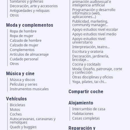
Sanitarios y griferías
animación audiovisual e
inteligencia artificial
Decoración, arte y accesorios
Programación y desarrollo
Antigüedades y reliquias
informático (web,
Otros
aplicaciones...)
Publicidad, marketing,
Moda y complementos
community manager...
Apoyo estudios nivel escolar
Ropa de hombre
Apoyo estudios nivel medio
Ropa de mujer
Apoyo estudios nivel
Calzado de hombre
universitario
Calzado de mujer
Interpretación, teatro...
Complementos
Escritura y oratoria
Artículos de almacenaje
Decoración, jardinería,
Cuidado personal
bricolaje...
Otros
Cocina y cocktails
Moda: Diseño, patronaje, corte
y confección
Música y cine
Otras disciplinas y oficios
Música y discos
Yoga, pilates, tai chi...
Películas y series
Instrumentos musicales
Compartir coche
Vehículos
Alojamiento
Bicicletas
Intercambio de casa
Motos
Habitaciones
Coches
Casas completas
Autocaravanas, caravanas y
remolques
Quads y buggies
Reparación y