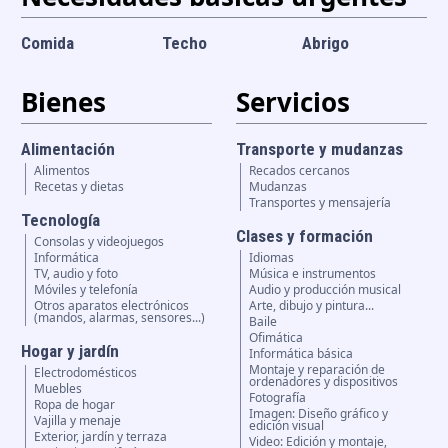
Comida
Techo
Abrigo
Bienes
Servicios
Alimentación
Transporte y mudanzas
Alimentos
Recados cercanos
Recetas y dietas
Mudanzas
Transportes y mensajería
Tecnología
Clases y formación
Consolas y videojuegos
Informática
Idiomas
TV, audio y foto
Música e instrumentos
Móviles y telefonía
Audio y producción musical
Otros aparatos electrónicos
Arte, dibujo y pintura...
(mandos, alarmas, sensores...)
Baile
Ofimática
Hogar y jardín
Informática básica
Montaje y reparación de
Electrodomésticos
ordenadores y dispositivos
Muebles
Fotografía
Ropa de hogar
Imagen: Diseño gráfico y
Vajilla y menaje
edición visual
Exterior, jardín y terraza
Video: Edición y montaje,