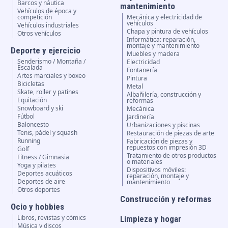
Barcos y náutica
mantenimiento
Vehículos de época y
competición
Mecánica y electricidad de
vehículos
Vehículos industriales
Chapa y pintura de vehículos
Otros vehículos
Informática: reparación,
montaje y mantenimiento
Deporte y ejercicio
Muebles y madera
Senderismo / Montaña /
Electricidad
Escalada
Fontanería
Artes marciales y boxeo
Pintura
Bicicletas
Metal
Skate, roller y patines
Albañilería, construcción y
Equitación
reformas
Snowboard y ski
Mecánica
Fútbol
Jardinería
Baloncesto
Urbanizaciones y piscinas
Tenis, pádel y squash
Restauración de piezas de arte
Running
Fabricación de piezas y
repuestos con impresión 3D
Golf
Tratamiento de otros productos
Fitness / Gimnasia
o materiales
Yoga y pilates
Dispositivos móviles:
Deportes acuáticos
reparación, montaje y
Deportes de aire
mantenimiento
Otros deportes
Construcción y reformas
Ocio y hobbies
Libros, revistas y cómics
Limpieza y hogar
Música y discos