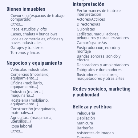
interpretación
Bienes inmuebles
Performances de teatro e
interpretación
Coworking (espacios de trabajo
compartido)
Actores/Actrices
Otros...
Directores/as
Pisos, estudios y lofts
Guionistas
Casas, chalets y bungalows
Estilistas, maquilladores,
peluqueros y caracterizadores
Locales comerciales, oficinas y
naves industriales
Camarógrafos/as
Garajes y trasteros
Postproducción, edición y
montaje
Terrenos y fincas
Bandas sonoras, sonido y
efectos
Negocios y equipamiento
Decoradores y ambientadores
Vehículos industriales
Fotógrafos e iluminadores
Comercios (mobiliario,
Ilustradores, escultores,
equipamiento...)
maquetadores y otras artes
Oficina (mobiliario,
equipamiento...)
Redes sociales, marketing
Industria (material,
y publicidad
maquinaria...)
Hostelería (mobiliario,
equipamiento...)
Belleza y estética
Construcción (maquinaria,
materiales...)
Peluquería
Agricultura (maquinaria,
Depilación
utensilios...)
Manicura
Ropa laboral
Barberías
Otros...
Asistentes de imagen
Tatuajes