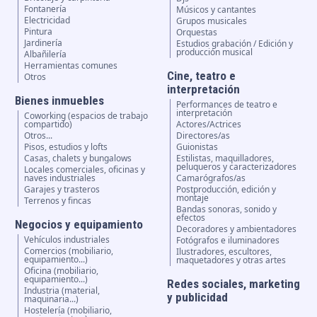
Fontanería
Músicos y cantantes
Electricidad
Grupos musicales
Pintura
Orquestas
Jardinería
Estudios grabación / Edición y
producción musical
Albañilería
Herramientas comunes
Cine, teatro e
Otros
interpretación
Bienes inmuebles
Performances de teatro e
interpretación
Coworking (espacios de trabajo
compartido)
Actores/Actrices
Otros...
Directores/as
Pisos, estudios y lofts
Guionistas
Casas, chalets y bungalows
Estilistas, maquilladores,
peluqueros y caracterizadores
Locales comerciales, oficinas y
naves industriales
Camarógrafos/as
Garajes y trasteros
Postproducción, edición y
montaje
Terrenos y fincas
Bandas sonoras, sonido y
efectos
Negocios y equipamiento
Decoradores y ambientadores
Vehículos industriales
Fotógrafos e iluminadores
Comercios (mobiliario,
Ilustradores, escultores,
equipamiento...)
maquetadores y otras artes
Oficina (mobiliario,
equipamiento...)
Redes sociales, marketing
Industria (material,
y publicidad
maquinaria...)
Hostelería (mobiliario,