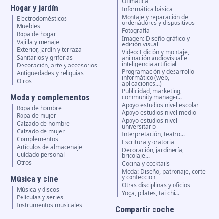
Ofimática
Hogar y jardín
Informática básica
Montaje y reparación de
Electrodomésticos
ordenadores y dispositivos
Muebles
Fotografía
Ropa de hogar
Imagen: Diseño gráfico y
Vajilla y menaje
edición visual
Exterior, jardín y terraza
Video: Edición y montaje,
Sanitarios y griferías
animación audiovisual e
inteligencia artificial
Decoración, arte y accesorios
Programación y desarrollo
Antigüedades y reliquias
informático (web,
Otros
aplicaciones...)
Publicidad, marketing,
Moda y complementos
community manager...
Apoyo estudios nivel escolar
Ropa de hombre
Apoyo estudios nivel medio
Ropa de mujer
Apoyo estudios nivel
Calzado de hombre
universitario
Calzado de mujer
Interpretación, teatro...
Complementos
Escritura y oratoria
Artículos de almacenaje
Decoración, jardinería,
Cuidado personal
bricolaje...
Otros
Cocina y cocktails
Moda: Diseño, patronaje, corte
y confección
Música y cine
Otras disciplinas y oficios
Música y discos
Yoga, pilates, tai chi...
Películas y series
Instrumentos musicales
Compartir coche