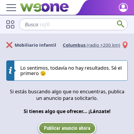
Inicio
Busca
sofá
Descubre qué es WeOne y lo que puedes hacer.
Usuarios
Mobiliario infantil
Columbus
(radio +200 km)
Encuentra personas con tus mismos intereses.
Solicitan
Ofrecen
Bienes y servicios
Echa un vistazo a lo que ofrece o solicita la comunidad.
Lo sentimos, todavía no hay resultados. Sé el
Cerrar
Aplicar
primero 😉
Blog
Inspírate con nuestro contenido positivo.
Si estás buscando algo que no encuentras, publica
un anuncio para solicitarlo.
Apoya WeOne
Impulsa la plataforma y obtén Dharmas y otras recompensas.
Si tienes algo que ofrecer... ¡Lánzate!
Ayuda
Resuelve tus dudas y preguntas frecuentes.
Publicar anuncio ahora