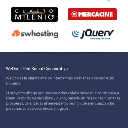
WeOne - Red Social Colaborativa
WeOne es la plataforma de intercambio de bienes y servicios sin
moneda.
El proyecto aboga por una sociedad colaborativa que contribuya a
crear un modo de vida libre y pleno, basado en relaciones humanas
prósperas, orientadas al bienestar común y que enriquezca a las
personas con valores éticos y lógicos.