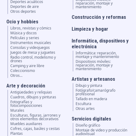
Deportes acuáticos
reparación, montaje y
Deportes de aire
mantenimiento
Otros deportes
Construcción y reformas
Ocio y hobbies
Libros, revistas y cómics
Limpieza y hogar
Música y discos
Películas y series
Informática, dispositivos y
Instrumentos musicales
electrónica
Consolas y videojuegos
Juegos de mesa y juguetes
Informática: reparación,
montaje y mantenimiento
Radio control, modelismo y
drones
Dispositivos móviles:
reparación, montaje y
Camping y aire libre
mantenimiento
Coleccionismo
Otros...
Artistas y artesanos
Arte y decoración
Dibujo y pintura
Fotógrafo/camarógrafo
Antigüedades y reliquias
profesional
Cuadros, dibujos y pinturas
Tallado en madera
Fotografías y
Escultura
fotocomposiciones
Otras artes
Murales
Esculturas, figuras, jarrones y
Servicios digitales
otros elementos decorativos
Muebles auxiliares
Diseño gráfico
Cofres, cajas, baúles y cestas
Montaje de video y producción
Plantas
audiovisual