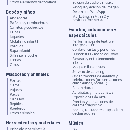
Otros elementos decorativos...
Edición de audio y música
Retoque y edición de imagen
Bebés y niños
Desarrollo Web/App
Marketing, SEM, SEO y
Andadores
posicionamiento web
Bañeras y cambiadores
Carritos y cochecitos
Eventos, actuaciones y
Cunas
espectáculos
Juguetes
Mobiliario infantil
Performances de teatro e
interpretación
Parques
Conferencistas y ponentes
Ropa infantil
Humoristas / monologuistas
Sillas para coche
Payasos y entretenimiento
Tronas
infantil
Otros
Magos e ilusionistas
Servicio de catering
Mascotas y animales
Organizadores de eventos y
celebraciones (presentaciones,
Perros
cumpleaños, bodas...)
Gatos
Baile y danza
Pájaros
Acrobatas y malabaristas
Peces
Exposiciones de arte
Caballos
Eventos y actuaciones de
Reptiles
carácter deportivo
Roedores
Poetas, recitadores, rapsodas y
Otros animales
declamadores
Herramientas y materiales
Música
Bricolaje y carpintería
Djs