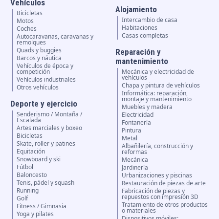
Vehículos
Alojamiento
Bicicletas
Intercambio de casa
Motos
Habitaciones
Coches
Casas completas
Autocaravanas, caravanas y
remolques
Quads y buggies
Reparación y
Barcos y náutica
mantenimiento
Vehículos de época y
competición
Mecánica y electricidad de
vehículos
Vehículos industriales
Chapa y pintura de vehículos
Otros vehículos
Informática: reparación,
montaje y mantenimiento
Deporte y ejercicio
Muebles y madera
Senderismo / Montaña /
Electricidad
Escalada
Fontanería
Artes marciales y boxeo
Pintura
Bicicletas
Metal
Skate, roller y patines
Albañilería, construcción y
Equitación
reformas
Snowboard y ski
Mecánica
Fútbol
Jardinería
Baloncesto
Urbanizaciones y piscinas
Tenis, pádel y squash
Restauración de piezas de arte
Running
Fabricación de piezas y
repuestos con impresión 3D
Golf
Tratamiento de otros productos
Fitness / Gimnasia
o materiales
Yoga y pilates
Dispositivos móviles: