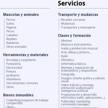
Servicios
Mascotas y animales
Transporte y mudanzas
Perros
Recados cercanos
Gatos
Mudanzas
Pájaros
Transportes y mensajería
Peces
Caballos
Clases y formación
Reptiles
Idiomas
Roedores
Música e instrumentos
Otros animales
Audio y producción musical
Arte, dibujo y pintura...
Herramientas y materiales
Baile
Bricolaje y carpintería
Ofimática
Fontanería
Informática básica
Electricidad
Montaje y reparación de
ordenadores y dispositivos
Pintura
Fotografía
Jardinería
Imagen: Diseño gráfico y edición
Albañilería
visual
Herramientas comunes
Video: Edición y montaje,
Otros
animación audiovisual e
inteligencia artificial
Bienes inmuebles
Programación y desarrollo
informático (web, aplicaciones...)
Coworking (espacios de trabajo
Publicidad, marketing,
compartido)
community manager...
Otros...