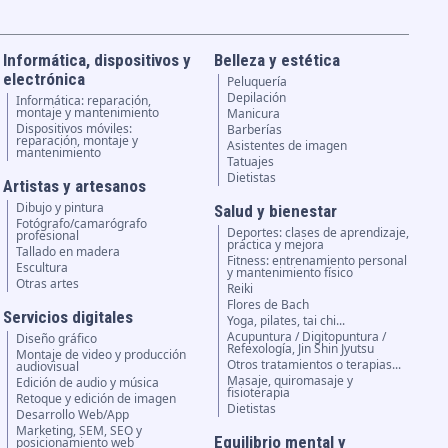
Informática, dispositivos y
Belleza y estética
electrónica
Peluquería
Depilación
Informática: reparación,
montaje y mantenimiento
Manicura
Dispositivos móviles:
Barberías
reparación, montaje y
Asistentes de imagen
mantenimiento
Tatuajes
Dietistas
Artistas y artesanos
Dibujo y pintura
Salud y bienestar
Fotógrafo/camarógrafo
Deportes: clases de aprendizaje,
profesional
práctica y mejora
Tallado en madera
Fitness: entrenamiento personal
Escultura
y mantenimiento físico
Otras artes
Reiki
Flores de Bach
Servicios digitales
Yoga, pilates, tai chi...
Acupuntura / Digitopuntura /
Diseño gráfico
Refexología, Jin Shin Jyutsu
Montaje de video y producción
Otros tratamientos o terapias...
audiovisual
Masaje, quiromasaje y
Edición de audio y música
fisioterapia
Retoque y edición de imagen
Dietistas
Desarrollo Web/App
Marketing, SEM, SEO y
Equilibrio mental y
posicionamiento web