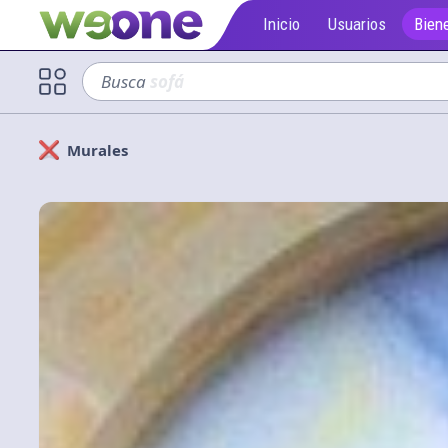
Inicio
Usuarios
Biene
Busca
sofá
Murales
Solicitan
Cerrar