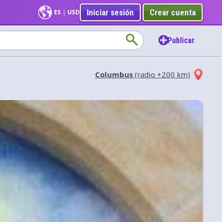
Iniciar sesión
Crear cuenta
ES
|
USD
Publicar
Columbus
(radio +200 km)
Aplicar