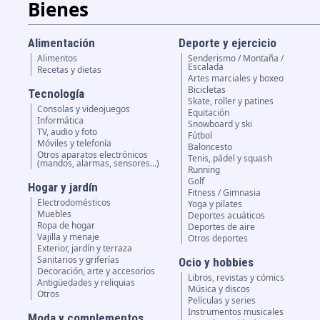
Bienes
Alimentación
Deporte y ejercicio
Alimentos
Senderismo / Montaña /
Escalada
Recetas y dietas
Artes marciales y boxeo
Bicicletas
Tecnología
Skate, roller y patines
Consolas y videojuegos
Equitación
Informática
Snowboard y ski
TV, audio y foto
Fútbol
Móviles y telefonía
Baloncesto
Otros aparatos electrónicos
Tenis, pádel y squash
(mandos, alarmas, sensores...)
Running
Golf
Hogar y jardín
Fitness / Gimnasia
Electrodomésticos
Yoga y pilates
Muebles
Deportes acuáticos
Ropa de hogar
Deportes de aire
Vajilla y menaje
Otros deportes
Exterior, jardín y terraza
Sanitarios y griferías
Ocio y hobbies
Decoración, arte y accesorios
Libros, revistas y cómics
Antigüedades y reliquias
Música y discos
Otros
Películas y series
Instrumentos musicales
Moda y complementos