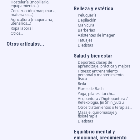
Hostelería (mobiliario,
equipamiento...)
Belleza y estética
Construcción (maquinaria,
materiales...)
Peluquería
Agricultura (maquinaria,
Depilación
utensilios...)
Manicura
Ropa laboral
Barberías
Otros...
Asistentes de imagen
Tatuajes
Otros artículos...
Dietistas
Salud y bienestar
Deportes: clases de
aprendizaje, práctica y mejora
Fitness: entrenamiento
personal y mantenimiento
físico
Reiki
Flores de Bach
Yoga, pilates, tai chi...
Acupuntura / Digitopuntura /
Refexología, Jin Shin Jyutsu
Otros tratamientos o terapias...
Masaje, quiromasaje y
fisioterapia
Dietistas
Equilibrio mental y
emocional, crecimiento