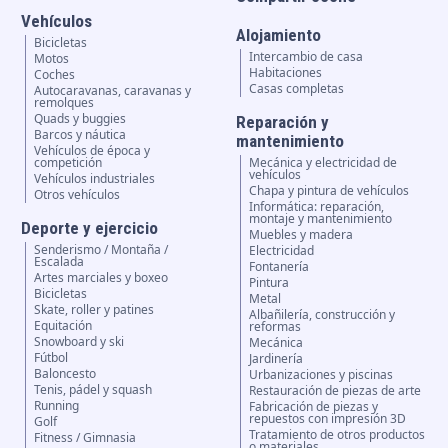
Vehículos
Alojamiento
Bicicletas
Intercambio de casa
Motos
Habitaciones
Coches
Casas completas
Autocaravanas, caravanas y
remolques
Quads y buggies
Reparación y
Barcos y náutica
mantenimiento
Vehículos de época y
competición
Mecánica y electricidad de
vehículos
Vehículos industriales
Chapa y pintura de vehículos
Otros vehículos
Informática: reparación,
montaje y mantenimiento
Deporte y ejercicio
Muebles y madera
Senderismo / Montaña /
Electricidad
Escalada
Fontanería
Artes marciales y boxeo
Pintura
Bicicletas
Metal
Skate, roller y patines
Albañilería, construcción y
Equitación
reformas
Snowboard y ski
Mecánica
Fútbol
Jardinería
Baloncesto
Urbanizaciones y piscinas
Tenis, pádel y squash
Restauración de piezas de arte
Running
Fabricación de piezas y
repuestos con impresión 3D
Golf
Tratamiento de otros productos
Fitness / Gimnasia
o materiales