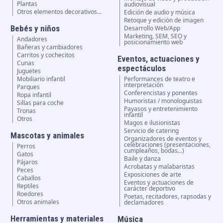
Plantas
audiovisual
Otros elementos decorativos...
Edición de audio y música
Retoque y edición de imagen
Bebés y niños
Desarrollo Web/App
Marketing, SEM, SEO y
Andadores
posicionamiento web
Bañeras y cambiadores
Carritos y cochecitos
Eventos, actuaciones y
Cunas
espectáculos
Juguetes
Mobiliario infantil
Performances de teatro e
interpretación
Parques
Conferencistas y ponentes
Ropa infantil
Humoristas / monologuistas
Sillas para coche
Payasos y entretenimiento
Tronas
infantil
Otros
Magos e ilusionistas
Servicio de catering
Mascotas y animales
Organizadores de eventos y
celebraciones (presentaciones,
Perros
cumpleaños, bodas...)
Gatos
Baile y danza
Pájaros
Acrobatas y malabaristas
Peces
Exposiciones de arte
Caballos
Eventos y actuaciones de
Reptiles
carácter deportivo
Roedores
Poetas, recitadores, rapsodas y
Otros animales
declamadores
Herramientas y materiales
Música