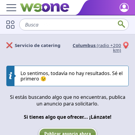
Inicio
Busca
sofá
Descubre qué es WeOne y lo que puedes hacer.
Usuarios
Servicio de catering
Columbus
(radio +200
Encuentra personas con tus mismos intereses.
Solicitan
Ofrecen
km)
Bienes y servicios
Echa un vistazo a lo que ofrece o solicita la comunidad.
Cerrar
Aplicar
Lo sentimos, todavía no hay resultados. Sé el
primero 😉
Blog
Inspírate con nuestro contenido positivo.
Si estás buscando algo que no encuentras, publica
Apoya WeOne
un anuncio para solicitarlo.
Impulsa la plataforma y obtén Dharmas y otras recompensas.
Si tienes algo que ofrecer... ¡Lánzate!
Ayuda
Resuelve tus dudas y preguntas frecuentes.
Publicar anuncio ahora