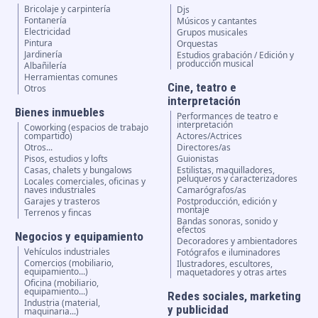
Bricolaje y carpintería
Djs
Fontanería
Músicos y cantantes
Electricidad
Grupos musicales
Pintura
Orquestas
Jardinería
Estudios grabación / Edición y
producción musical
Albañilería
Herramientas comunes
Cine, teatro e
Otros
interpretación
Bienes inmuebles
Performances de teatro e
interpretación
Coworking (espacios de trabajo
compartido)
Actores/Actrices
Otros...
Directores/as
Pisos, estudios y lofts
Guionistas
Casas, chalets y bungalows
Estilistas, maquilladores,
peluqueros y caracterizadores
Locales comerciales, oficinas y
naves industriales
Camarógrafos/as
Garajes y trasteros
Postproducción, edición y
montaje
Terrenos y fincas
Bandas sonoras, sonido y
efectos
Negocios y equipamiento
Decoradores y ambientadores
Vehículos industriales
Fotógrafos e iluminadores
Comercios (mobiliario,
Ilustradores, escultores,
equipamiento...)
maquetadores y otras artes
Oficina (mobiliario,
equipamiento...)
Redes sociales, marketing
Industria (material,
y publicidad
maquinaria...)