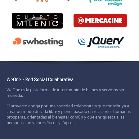
WeOne - Red Social Colaborativa
WeOne es la plataforma de intercambio de bienes y servicios sin
moneda.
El proyecto aboga por una sociedad colaborativa que contribuya a
crear un modo de vida libre y pleno, basado en relaciones humanas
prósperas, orientadas al bienestar común y que enriquezca a las
personas con valores éticos y lógicos.