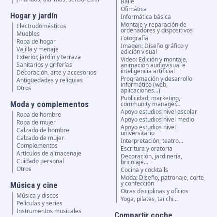
Baile
Ofimática
Hogar y jardín
Informática básica
Montaje y reparación de
Electrodomésticos
ordenadores y dispositivos
Muebles
Fotografía
Ropa de hogar
Imagen: Diseño gráfico y
Vajilla y menaje
edición visual
Exterior, jardín y terraza
Video: Edición y montaje,
Sanitarios y griferías
animación audiovisual e
inteligencia artificial
Decoración, arte y accesorios
Programación y desarrollo
Antigüedades y reliquias
informático (web,
Otros
aplicaciones...)
Publicidad, marketing,
Moda y complementos
community manager...
Apoyo estudios nivel escolar
Ropa de hombre
Apoyo estudios nivel medio
Ropa de mujer
Apoyo estudios nivel
Calzado de hombre
universitario
Calzado de mujer
Interpretación, teatro...
Complementos
Escritura y oratoria
Artículos de almacenaje
Decoración, jardinería,
Cuidado personal
bricolaje...
Otros
Cocina y cocktails
Moda: Diseño, patronaje, corte
y confección
Música y cine
Otras disciplinas y oficios
Música y discos
Yoga, pilates, tai chi...
Películas y series
Instrumentos musicales
Compartir coche