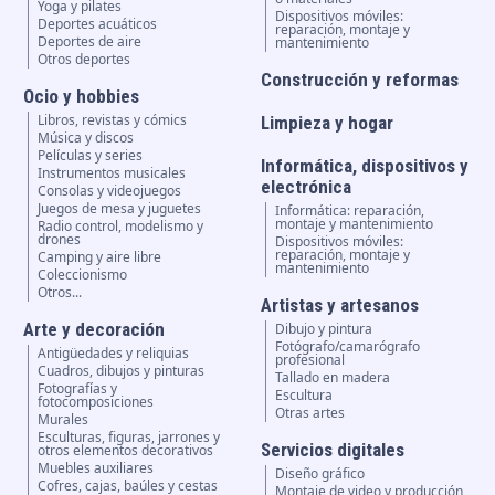
Yoga y pilates
Dispositivos móviles:
Deportes acuáticos
reparación, montaje y
Deportes de aire
mantenimiento
Otros deportes
Construcción y reformas
Ocio y hobbies
Libros, revistas y cómics
Limpieza y hogar
Música y discos
Películas y series
Informática, dispositivos y
Instrumentos musicales
electrónica
Consolas y videojuegos
Juegos de mesa y juguetes
Informática: reparación,
montaje y mantenimiento
Radio control, modelismo y
drones
Dispositivos móviles:
reparación, montaje y
Camping y aire libre
mantenimiento
Coleccionismo
Otros...
Artistas y artesanos
Arte y decoración
Dibujo y pintura
Fotógrafo/camarógrafo
Antigüedades y reliquias
profesional
Cuadros, dibujos y pinturas
Tallado en madera
Fotografías y
Escultura
fotocomposiciones
Otras artes
Murales
Esculturas, figuras, jarrones y
Servicios digitales
otros elementos decorativos
Muebles auxiliares
Diseño gráfico
Cofres, cajas, baúles y cestas
Montaje de video y producción