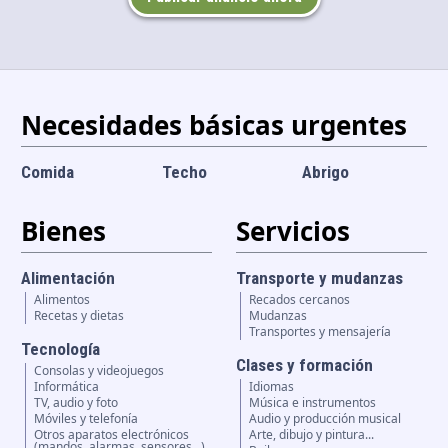
Idioma y divisa
ES
|
USD
Necesidades básicas urgentes
Comida
Techo
Abrigo
Bienes
Servicios
Alimentación
Transporte y mudanzas
Alimentos
Recados cercanos
Recetas y dietas
Mudanzas
Transportes y mensajería
Tecnología
Clases y formación
Consolas y videojuegos
Informática
Idiomas
TV, audio y foto
Música e instrumentos
Móviles y telefonía
Audio y producción musical
Otros aparatos electrónicos
Arte, dibujo y pintura...
(mandos, alarmas, sensores...)