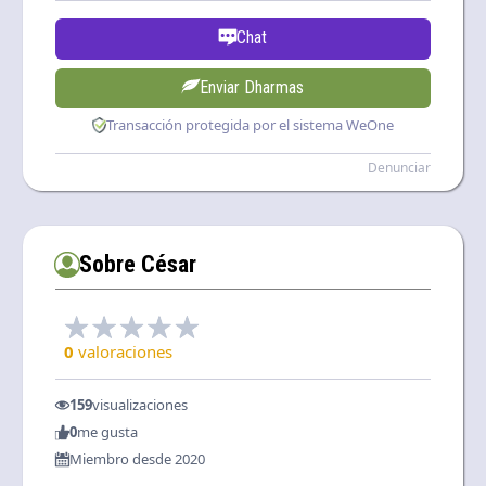
Chat
Enviar Dharmas
Transacción protegida por el sistema WeOne
Denunciar
Sobre César
0
valoraciones
159
visualizaciones
0
me gusta
Miembro desde 2020