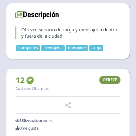
Descripción
Ofrezco servicio de carga y mensajería dentro
y fuera de la ciudad
transportes
mensajeria
transporte
carga
12
OFRECE
Coste en Dharmas
136
visualizaciones
0
me gusta